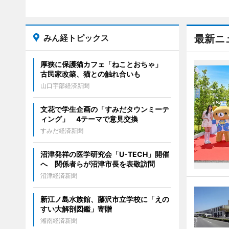
みん経トピックス
最新ニ
厚狭に保護猫カフェ「ねことおちゃ」
古民家改築、猫との触れ合いも
山口宇部経済新聞
文花で学生企画の「すみだタウンミーテ
ィング」 4テーマで意見交換
すみだ経済新聞
沼津発祥の医学研究会「U-TECH」開催
へ 関係者らが沼津市長を表敬訪問
沼津経済新聞
新江ノ島水族館、藤沢市立学校に「えの
すい大解剖図鑑」寄贈
湘南経済新聞