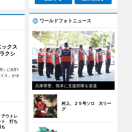
ワールドフォトニュース
エックス
ラクシ
市）に8月1
ダイス」がオ
兵庫県警、熊本に支援部隊を派遣
村上、２５号ソロ 大リー
グ
・アウトレ
ント 打ち
画も