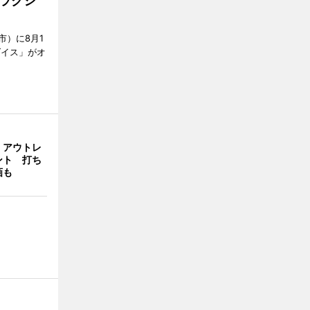
ラクシ
市）に8月1
ダイス」がオ
・アウトレ
ント 打ち
画も