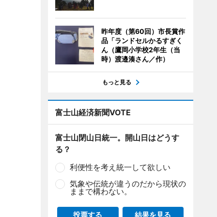
昨年度（第60回）市長賞作
品「ランドセルかるすぎく
ん（鷹岡小学校2年生（当
時）渡邉湊さん／作）
もっと見る
富士山経済新聞VOTE
富士山閉山日統一。開山日はどうす
る？
利便性を考え統一して欲しい
気象や伝統が違うのだから現状の
ままで構わない。
投票する
結果を見る