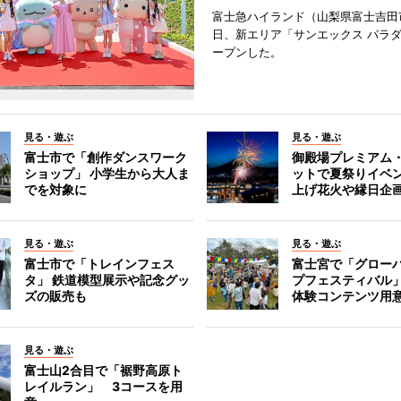
富士急ハイランド（山梨県富士吉田
日、新エリア「サンエックス パラ
ープンした。
見る・遊ぶ
見る・遊ぶ
富士市で「創作ダンスワーク
御殿場プレミアム
ショップ」 小学生から大人ま
ットで夏祭りイベ
でを対象に
上げ花火や縁日企
見る・遊ぶ
見る・遊ぶ
富士市で「トレインフェス
富士宮で「グロー
タ」 鉄道模型展示や記念グッ
プフェスティバル
ズの販売も
体験コンテンツ用
見る・遊ぶ
富士山2合目で「裾野高原ト
レイルラン」 3コースを用