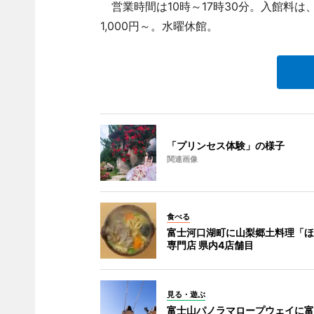
営業時間は10時～17時30分。入館料は、
1,000円～。水曜休館。
「プリンセス体験」の様子
関連画像
食べる
富士河口湖町に山梨郷土料理「ほ
専門店 県内4店舗目
見る・遊ぶ
富士山パノラマロープウェイに富