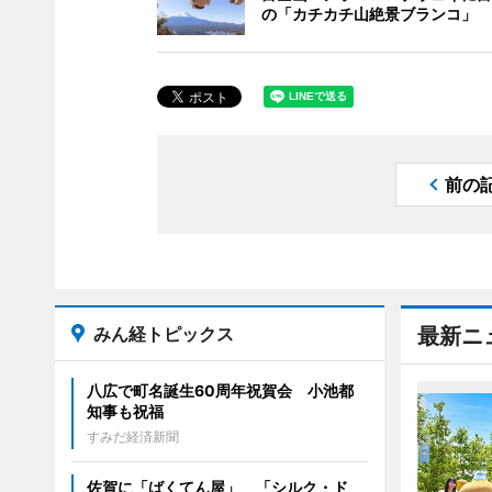
の「カチカチ山絶景ブランコ」
前の
みん経トピックス
最新ニ
八広で町名誕生60周年祝賀会 小池都
知事も祝福
すみだ経済新聞
佐賀に「ばくてん屋」 「シルク・ド