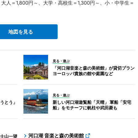
大人＝1,800円～、大学・高校生＝1,300円～、小・中学生＝
地図を見る
見る・遊ぶ
「河口湖音楽と森の美術館」が貸切プラン
ヨーロッパ貴族の館や庭園など
見る・遊ぶ
うとう」
新しい河口湖遊覧船「天晴」 軍船「安宅
船」をモチーフに帆柱や武田菱も
河口湖 音楽と森の美術館
士山一望