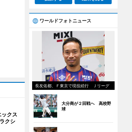
ワールドフォトニュース
長友佑都、Ｆ東京で現役続行 Ｊリーグ
大分商が２回戦へ 高校野
球
エックス
ラクシ