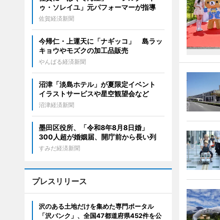
ゥ・ソレイユ」元パフォーマーが指導
佐賀経済新聞
今帰仁・上運天に「ナギッコ」 島ラッ
キョウやモズクの加工品販売
やんばる経済新聞
沼津「淡島ホテル」が夏限定イベント
イラストサービスや星空観望会など
沼津経済新聞
墨田区役所、「令和8年8月8日婚」
300人超が婚姻届、開庁前から長い列
すみだ経済新聞
プレスリリース
沢のある土地だけを集めた専門ポータル
「沢バンク」、全国47都道府県452件を公