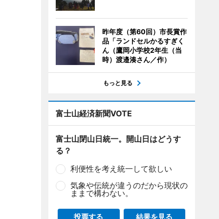
昨年度（第60回）市長賞作
品「ランドセルかるすぎく
ん（鷹岡小学校2年生（当
時）渡邉湊さん／作）
もっと見る
富士山経済新聞VOTE
富士山閉山日統一。開山日はどうす
る？
利便性を考え統一して欲しい
気象や伝統が違うのだから現状の
ままで構わない。
投票する
結果を見る