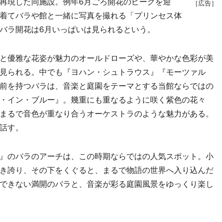
再現した同施設。例年6月ごろ開花のピークを迎
［広告］
着てバラや館と一緒に写真を撮れる「プリンセス体
バラ開花は6月いっぱいは見られるという。
と優雅な花姿が魅力のオールドローズや、華やかな色彩が美
見られる。中でも『ヨハン・シュトラウス』『モーツァル
前を持つバラは、音楽と庭園をテーマとする当館ならではの
・イン・ブルー』。幾重にも重なるように咲く紫色の花々
まるで音色が重なり合うオーケストラのような魅力がある。
話す。
』のバラのアーチは、この時期ならではの人気スポット。小
き誇り、その下をくぐると、まるで物語の世界へ入り込んだ
できない満開のバラと、音楽が彩る庭園風景をゆっくり楽し