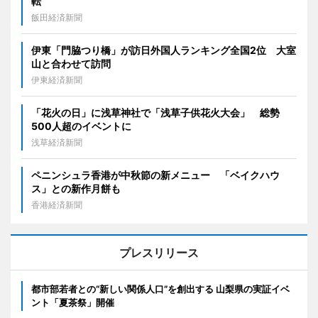
転
飯田経済新聞
伊東「門脇つり橋」が訪日外国人ランキング全国2位 大室
山と合わせて訪問
伊東経済新聞
「花火の日」に浅草神社で「浅草子供花火大会」 総勢
500人超のイベントに
浅草経済新聞
ペニンシュラ香港が中秋節の新メニュー 「ベイクハウ
ス」との新作月餅も
香港経済新聞
プレスリリース
都市部若者との“新しい関係人口”を創出する 山梨県の実証イベ
ント「夏茶祭」開催