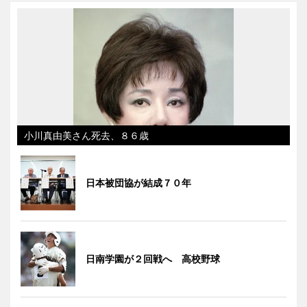
小川真由美さん死去、８６歳
日本被団協が結成７０年
日南学園が２回戦へ 高校野球