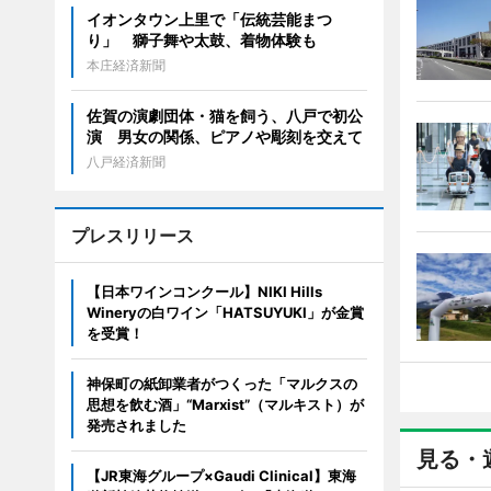
イオンタウン上里で「伝統芸能まつ
り」 獅子舞や太鼓、着物体験も
本庄経済新聞
佐賀の演劇団体・猫を飼う、八戸で初公
演 男女の関係、ピアノや彫刻を交えて
八戸経済新聞
プレスリリース
【日本ワインコンクール】NIKI Hills
Wineryの白ワイン「HATSUYUKI」が金賞
を受賞！
神保町の紙卸業者がつくった「マルクスの
思想を飲む酒」“Marxist”（マルキスト）が
発売されました
見る・
【JR東海グループ×Gaudi Clinical】東海