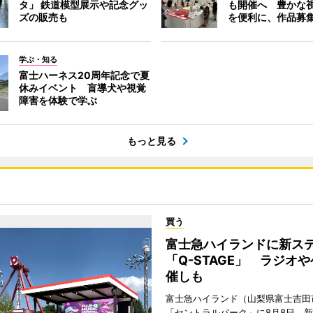
タ」 鉄道模型展示や記念グッ
も開催へ 豊かな
ズの販売も
を便利に、作品募
学ぶ・知る
富士ハーネス20周年記念で夏
休みイベント 盲導犬や視覚
障害を体験で学ぶ
もっと見る
買う
富士急ハイランドに新ス
「Q-STAGE」 ラジオ
催しも
富士急ハイランド（山梨県富士吉田
「セントラルパーク」に8月8日、