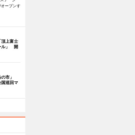
がオープンす
「頂上富士
ール」 開
蚤の市」
全国巡回マ