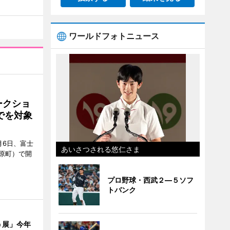
ワールドフォトニュース
ークショ
でを対象
月6日、富士
あいさつされる悠仁さま
原町）で開
プロ野球・西武２―５ソフ
トバンク
う展」今年