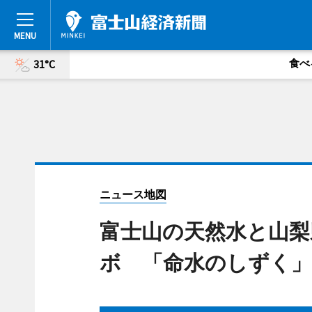
食べ
31°C
ニュース地図
富士山の天然水と山
ボ 「命水のしずく」