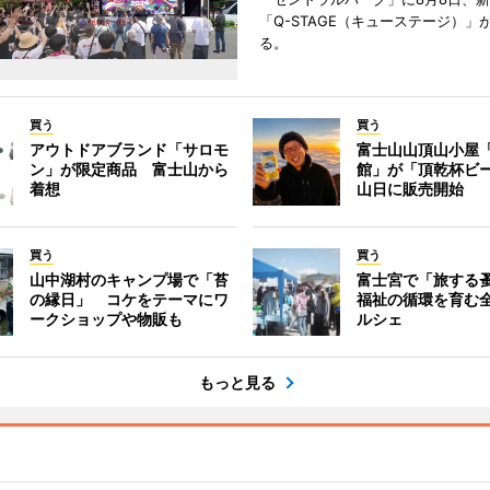
「Q-STAGE（キューステージ）」
る。
買う
買う
アウトドアブランド「サロモ
富士山山頂山小屋
ン」が限定商品 富士山から
館」が「頂乾杯ビ
着想
山日に販売開始
買う
買う
山中湖村のキャンプ場で「苔
富士宮で「旅する
の縁日」 コケをテーマにワ
福祉の循環を育む
ークショップや物販も
ルシェ
もっと見る