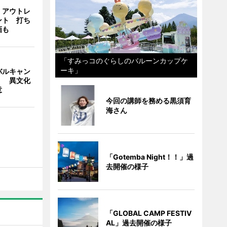
・アウトレ
ント 打ち
画も
「すみっコのぐらしのバルーンカップケ
ーキ」
バルキャン
」 異文化
意
今回の講師を務める黒須育
海さん
「Gotemba Night！！」過
去開催の様子
「GLOBAL CAMP FESTIV
AL」過去開催の様子