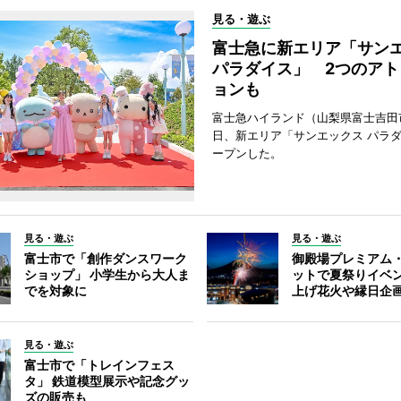
見る・遊ぶ
富士急に新エリア「サン
パラダイス」 2つのアト
ョンも
富士急ハイランド（山梨県富士吉田
日、新エリア「サンエックス パラ
ープンした。
見る・遊ぶ
見る・遊ぶ
富士市で「創作ダンスワーク
御殿場プレミアム
ショップ」 小学生から大人ま
ットで夏祭りイベ
でを対象に
上げ花火や縁日企
見る・遊ぶ
富士市で「トレインフェス
タ」 鉄道模型展示や記念グッ
ズの販売も