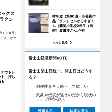
エックス
昨年度（第60回）市長賞作
ラクシ
品「ランドセルかるすぎく
ん（鷹岡小学校2年生（当
時）渡邉湊さん／作）
市）に8月1
ダイス」がオ
もっと見る
富士山経済新聞VOTE
富士山閉山日統一。開山日はどうす
・アウトレ
る？
ント 打ち
画も
利便性を考え統一して欲しい
気象や伝統が違うのだから現状の
ままで構わない。
投票する
結果を見る