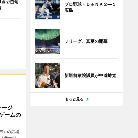
視点で日常
プロ野球・ＤｅＮＡ２―１
集
広島
Ｊリーグ、真夏の開幕
新垣前衆院議員が中道離党
もっと見る
テージ
やゲームの
市）の広場
新ステージ