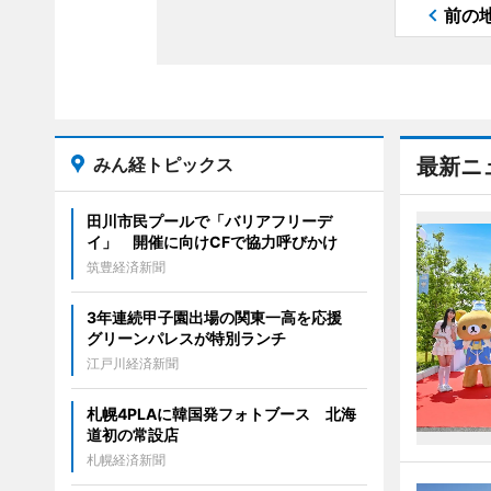
前の
みん経トピックス
最新ニ
田川市民プールで「バリアフリーデ
イ」 開催に向けCFで協力呼びかけ
筑豊経済新聞
3年連続甲子園出場の関東一高を応援
グリーンパレスが特別ランチ
江戸川経済新聞
札幌4PLAに韓国発フォトブース 北海
道初の常設店
札幌経済新聞