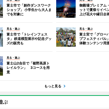
富士市で「創作ダンスワーク
御殿場プレミアム
ショップ」 小学生から大人ま
ットで夏祭りイベ
でを対象に
上げ花火や縁日企
見る・遊ぶ
見る・遊ぶ
富士市で「トレインフェス
富士宮で「グロー
タ」 鉄道模型展示や記念グッ
プフェスティバル
ズの販売も
体験コンテンツ用
見る・遊ぶ
富士山2合目で「裾野高原ト
レイルラン」 3コースを用
意
もっと見る
遊ぶ