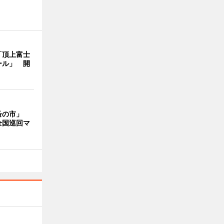
「頂上富士
ール」 開
蚤の市」
全国巡回マ