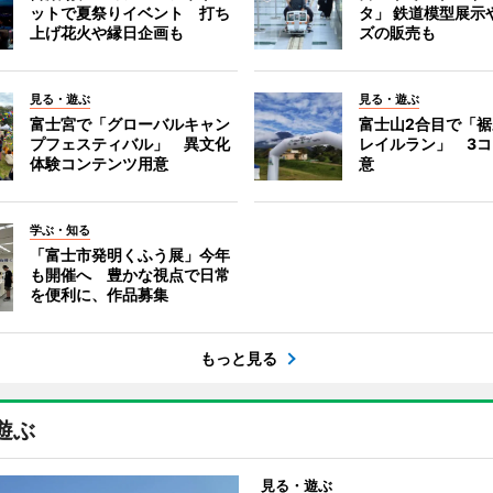
ットで夏祭りイベント 打ち
タ」 鉄道模型展示
上げ花火や縁日企画も
ズの販売も
見る・遊ぶ
見る・遊ぶ
富士宮で「グローバルキャン
富士山2合目で「
プフェスティバル」 異文化
レイルラン」 3
体験コンテンツ用意
意
学ぶ・知る
「富士市発明くふう展」今年
も開催へ 豊かな視点で日常
を便利に、作品募集
もっと見る
遊ぶ
見る・遊ぶ