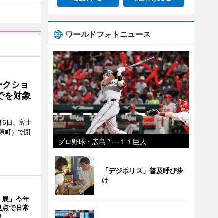
ワールドフォトニュース
ークショ
でを対象
月6日、富士
原町）で開
プロ野球・広島７―１１巨人
「デジポリス」普及呼び掛
け
う展」今年
視点で日常
集