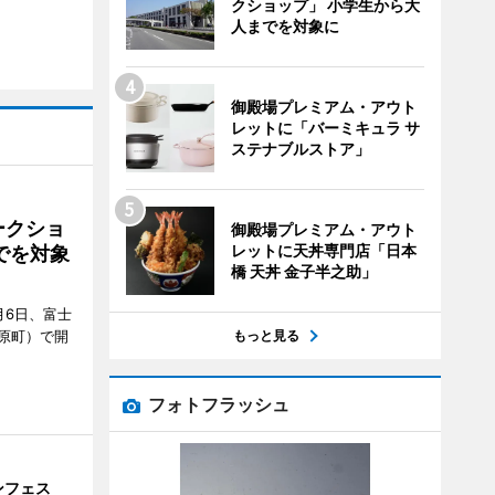
クショップ」 小学生から大
人までを対象に
御殿場プレミアム・アウト
レットに「バーミキュラ サ
ステナブルストア」
ークショ
御殿場プレミアム・アウト
レットに天丼専門店「日本
でを対象
橋 天丼 金子半之助」
月6日、富士
もっと見る
原町）で開
フォトフラッシュ
ンフェス