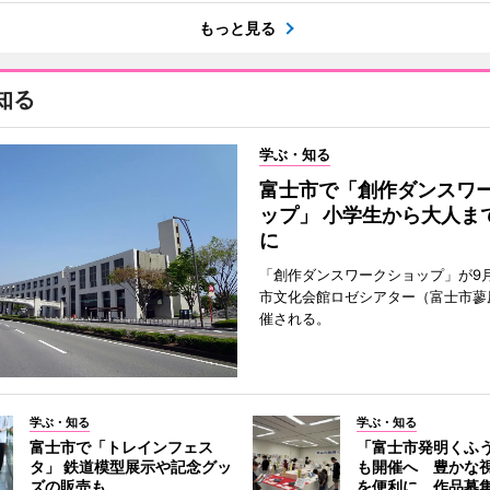
もっと見る
知る
学ぶ・知る
富士市で「創作ダンスワ
ップ」 小学生から大人ま
に
「創作ダンスワークショップ」が9
市文化会館ロゼシアター（富士市蓼
催される。
学ぶ・知る
学ぶ・知る
富士市で「トレインフェス
「富士市発明くふ
タ」 鉄道模型展示や記念グッ
も開催へ 豊かな
ズの販売も
を便利に、作品募