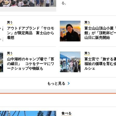
る。
買う
買う
アウトドアブランド「サロモ
富士山山頂山小屋
ン」が限定商品 富士山から
館」が「頂乾杯ビ
着想
山日に販売開始
買う
買う
山中湖村のキャンプ場で「苔
富士宮で「旅する
の縁日」 コケをテーマにワ
福祉の循環を育む
ークショップや物販も
ルシェ
もっと見る
食べる