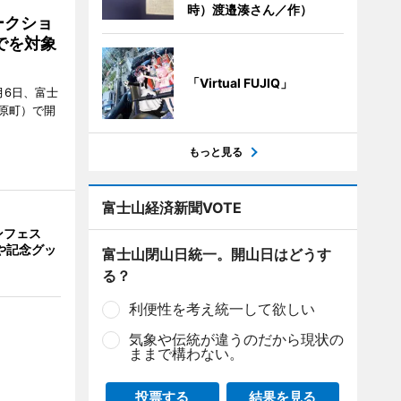
時）渡邉湊さん／作）
ークショ
でを対象
「Virtual FUJIQ」
月6日、富士
原町）で開
もっと見る
富士山経済新聞VOTE
ンフェス
や記念グッ
富士山閉山日統一。開山日はどうす
る？
利便性を考え統一して欲しい
気象や伝統が違うのだから現状の
ままで構わない。
投票する
結果を見る