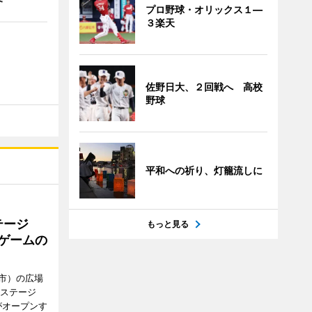
プロ野球・オリックス１―
３楽天
佐野日大、２回戦へ 高校
野球
平和への祈り、灯籠流しに
テージ
もっと見る
やゲームの
市）の広場
新ステージ
がオープンす