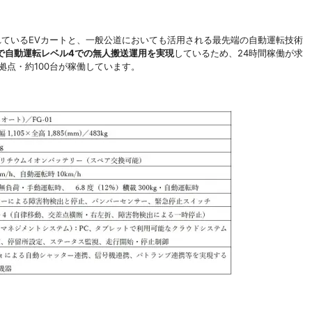
用されているEVカートと、一般公道においても活用される最先端の自動運転技術
で自動運転レベル4での無人搬送運用を実現
しているため、24時間稼働が求
拠点・約100台が稼働しています。