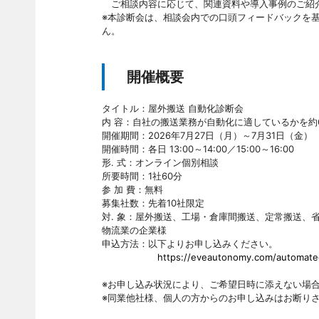
ご相談内容に応じて、関連資料や導入事例のご紹介
※本診断会は、相談会内での口頭フィードバックを
ん。
開催概要
タイトル：屋外搬送 自動化診断会
内 容：自社の搬送業務が自動化に適しているかを約
開催期間：2026年7月27日（月）～7月31日（金）
開催時間：各日 13:00～14:00／15:00～16:00
形. 式：オンライン個別相談
所要時間：1社60分
参 加 費：無料
募集社数：先着10社限定
対. 象：屋外搬送、工場・倉庫間搬送、定常搬送、
物流業の企業様
申込方法：以下よりお申し込みください。
https://eveautonomy.com/automated
※お申し込み状況により、ご希望日時に添えない場
※同業他社様、個人の方からのお申し込みはお断り