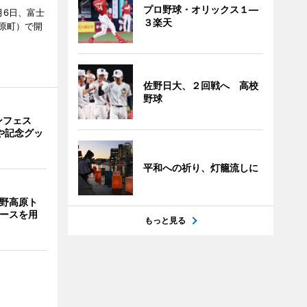
プロ野球・オリックス１―
月6日、富士
３楽天
原町）で開
佐野日大、２回戦へ 高校
野球
ンフェス
や記念グッ
平和への祈り、灯籠流しに
裾野高原ト
コースを用
もっと見る