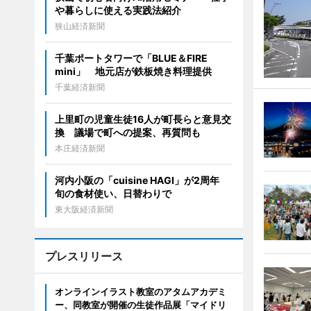
や暮らしに使える実践法紹介
狭山経済新聞
千葉ポートタワーで「BLUE＆FIRE
mini」 地元店が鉄板焼き料理提供
千葉経済新聞
上里町の児童生徒16人が町長らと意見交
換 議場で町への提案、再質問も
本庄経済新聞
河内小阪の「cuisine HAGI」が2周年
旬の食材使い、日替わりで
東大阪経済新聞
プレスリリース
オンラインイラスト教室のアタムアカデミ
ー、同教室が開催の生徒作品展「マイドリ