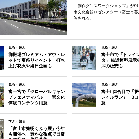
「創作ダンスワークショップ」が9
市文化会館ロゼシアター（富士市蓼
催される。
見る・遊ぶ
見る・遊ぶ
御殿場プレミアム・アウトレ
富士市で「トレイ
ットで夏祭りイベント 打ち
タ」 鉄道模型展示
上げ花火や縁日企画も
ズの販売も
見る・遊ぶ
見る・遊ぶ
富士宮で「グローバルキャン
富士山2合目で「
プフェスティバル」 異文化
レイルラン」 3
体験コンテンツ用意
意
学ぶ・知る
「富士市発明くふう展」今年
も開催へ 豊かな視点で日常