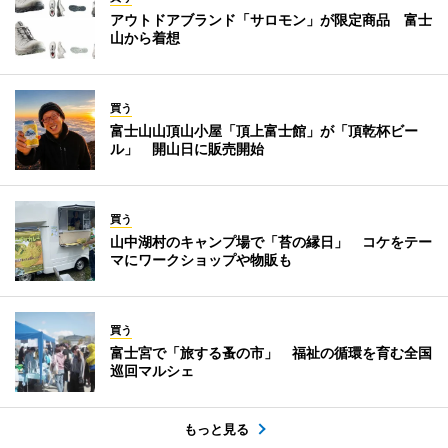
アウトドアブランド「サロモン」が限定商品 富士
山から着想
買う
富士山山頂山小屋「頂上富士館」が「頂乾杯ビー
ル」 開山日に販売開始
買う
山中湖村のキャンプ場で「苔の縁日」 コケをテー
マにワークショップや物販も
買う
富士宮で「旅する蚤の市」 福祉の循環を育む全国
巡回マルシェ
もっと見る