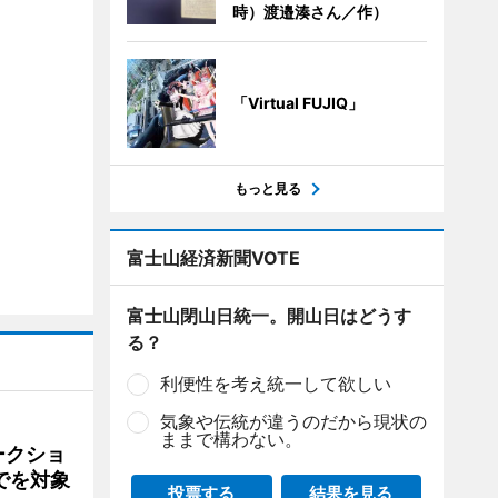
時）渡邉湊さん／作）
「Virtual FUJIQ」
もっと見る
富士山経済新聞VOTE
富士山閉山日統一。開山日はどうす
る？
利便性を考え統一して欲しい
気象や伝統が違うのだから現状の
ままで構わない。
ークショ
でを対象
投票する
結果を見る