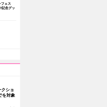
ンフェス
や記念グッ
ークショ
でを対象