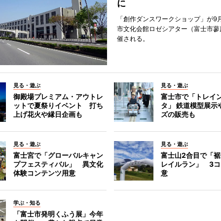
に
「創作ダンスワークショップ」が9
市文化会館ロゼシアター（富士市蓼
催される。
見る・遊ぶ
見る・遊ぶ
御殿場プレミアム・アウトレ
富士市で「トレイ
ットで夏祭りイベント 打ち
タ」 鉄道模型展示
上げ花火や縁日企画も
ズの販売も
見る・遊ぶ
見る・遊ぶ
富士宮で「グローバルキャン
富士山2合目で「
プフェスティバル」 異文化
レイルラン」 3
体験コンテンツ用意
意
学ぶ・知る
「富士市発明くふう展」今年