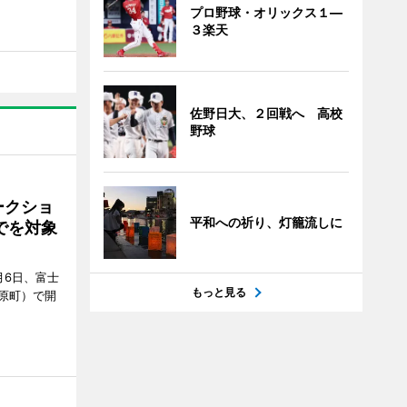
プロ野球・オリックス１―
３楽天
佐野日大、２回戦へ 高校
野球
ークショ
平和への祈り、灯籠流しに
でを対象
月6日、富士
もっと見る
原町）で開