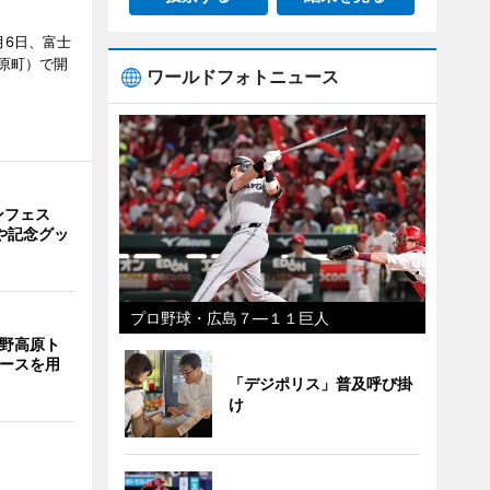
月6日、富士
原町）で開
ワールドフォトニュース
ンフェス
や記念グッ
プロ野球・広島７―１１巨人
裾野高原ト
コースを用
「デジポリス」普及呼び掛
け