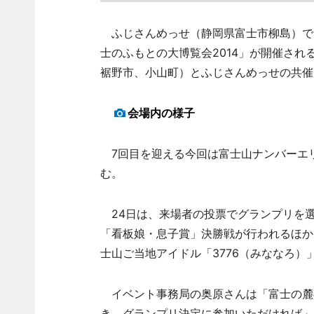
ふじさんめっせ（静岡県富士市柳島）で5
士のふもとの大博覧会2014」が開催さ
裾野市、小山町）とふじさんめっせの共催
会場内の様子
7回目を迎える今回は富士山ナンバーエリ
む。
24日は、来場者の投票でグランプリを
「看板娘・息子賞」決勝戦が行われるほか
士山ご当地アイドル「3776（みななろ）
イベント事務局の奥原さんは「富士の麓
き、グランプリ決定に参加いただければ」