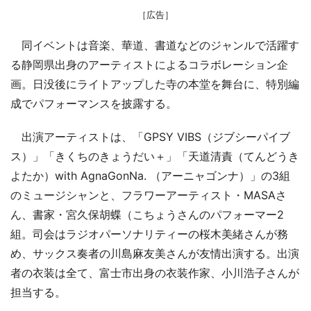
［広告］
同イベントは音楽、華道、書道などのジャンルで活躍す
る静岡県出身のアーティストによるコラボレーション企
画。日没後にライトアップした寺の本堂を舞台に、特別編
成でパフォーマンスを披露する。
出演アーティストは、「GPSY VIBS（ジブシーパイブ
ス）」「きくちのきょうだい＋」「天道清責（てんどうき
よたか）with AgnaGonNa. （アーニャゴンナ）」の3組
のミュージシャンと、フラワーアーティスト・MASAさ
ん、書家・宮久保胡蝶（こちょうさんのパフォーマー2
組。司会はラジオパーソナリティーの桜木美緒さんが務
め、サックス奏者の川島麻友美さんが友情出演する。出演
者の衣装は全て、富士市出身の衣装作家、小川浩子さんが
担当する。