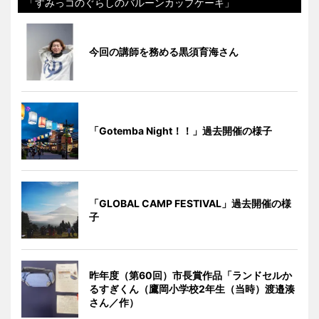
「すみっコのぐらしのバルーンカップケーキ」
今回の講師を務める黒須育海さん
「Gotemba Night！！」過去開催の様子
「GLOBAL CAMP FESTIVAL」過去開催の様
子
昨年度（第60回）市長賞作品「ランドセルか
るすぎくん（鷹岡小学校2年生（当時）渡邉湊
さん／作）