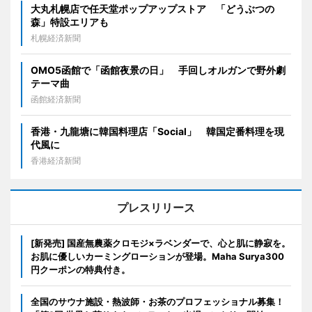
大丸札幌店で任天堂ポップアップストア 「どうぶつの
森」特設エリアも
札幌経済新聞
OMO5函館で「函館夜景の日」 手回しオルガンで野外劇
テーマ曲
函館経済新聞
香港・九龍塘に韓国料理店「Social」 韓国定番料理を現
代風に
香港経済新聞
プレスリリース
[新発売] 国産無農薬クロモジ×ラベンダーで、心と肌に静寂を。
お肌に優しいカーミングローションが登場。Maha Surya300
円クーポンの特典付き。
全国のサウナ施設・熱波師・お茶のプロフェッショナル募集！