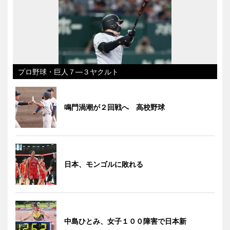
プロ野球・巨人７―３ヤクルト
鳴門渦潮が２回戦へ 高校野球
日本、モンゴルに敗れる
中島ひとみ、女子１００障害で日本新