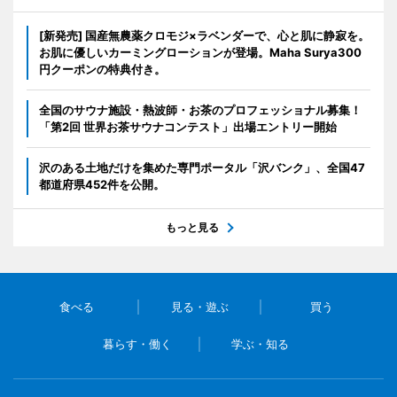
[新発売] 国産無農薬クロモジ×ラベンダーで、心と肌に静寂を。
お肌に優しいカーミングローションが登場。Maha Surya300
円クーポンの特典付き。
全国のサウナ施設・熱波師・お茶のプロフェッショナル募集！
「第2回 世界お茶サウナコンテスト」出場エントリー開始
沢のある土地だけを集めた専門ポータル「沢バンク」、全国47
都道府県452件を公開。
もっと見る
食べる
見る・遊ぶ
買う
暮らす・働く
学ぶ・知る