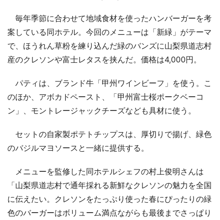
毎年季節に合わせて地域食材を使ったハンバーガーを考
案している同ホテル。今回のメニューは「新緑」がテーマ
で、ほうれん草粉を練り込んだ緑のバンズに山梨県道志村
産のクレソンや富士レタスを挟んだ。価格は4,000円。
パティは、ブランド牛「甲州ワインビーフ」を使う。こ
のほか、アボカドペースト、「甲州富士桜ポークベーコ
ン」、モントレージャックチーズなども具材に使う。
セットの自家製ポテトチップスは、厚切りで揚げ、緑色
のバジルマヨソースと一緒に提供する。
メニューを監修した同ホテルシェフの村上俊明さんは
「山梨県道志村で通年採れる新鮮なクレソンの魅力を全国
に伝えたい。クレソンをたっぷり使った春にぴったりの緑
色のバーガーはボリューム満点ながらも最後までさっぱり