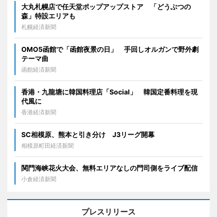
大丸札幌店で任天堂ポップアップストア 「どうぶつの
森」特設エリアも
札幌経済新聞
OMO5函館で「函館夜景の日」 手回しオルガンで野外劇
テーマ曲
函館経済新聞
香港・九龍塘に韓国料理店「Social」 韓国定番料理を現
代風に
香港経済新聞
SC相模原、熊本と引き分け J3リーグ開幕
相模原町田経済新聞
関門海峡花火大会、無料エリアなしの門司側をライブ配信
小倉経済新聞
プレスリリース