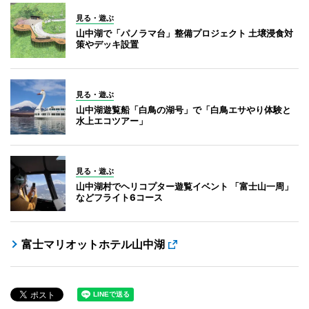
見る・遊ぶ
山中湖で「パノラマ台」整備プロジェクト 土壌浸食対
策やデッキ設置
見る・遊ぶ
山中湖遊覧船「白鳥の湖号」で「白鳥エサやり体験と
水上エコツアー」
見る・遊ぶ
山中湖村でヘリコプター遊覧イベント 「富士山一周」
などフライト6コース
富士マリオットホテル山中湖