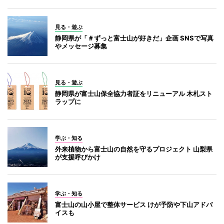
見る・遊ぶ
静岡県が「＃ずっと富士山が好きだ」企画 SNSで写真
やメッセージ募集
見る・遊ぶ
静岡県が富士山保全協力者証をリニューアル 木札スト
ラップに
学ぶ・知る
外来植物から富士山の自然を守るプロジェクト 山梨県
が支援呼びかけ
学ぶ・知る
富士山の山小屋で整体サービス けが予防や下山アドバ
イスも