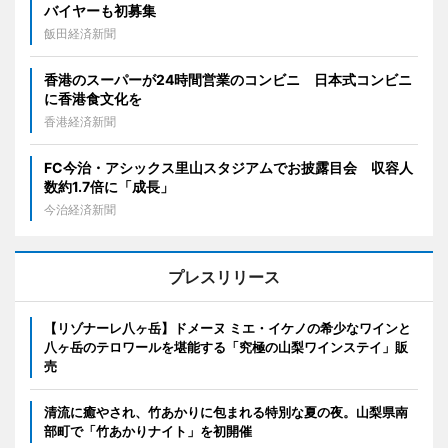
バイヤーも初募集
飯田経済新聞
香港のスーパーが24時間営業のコンビニ 日本式コンビニ
に香港食文化を
香港経済新聞
FC今治・アシックス里山スタジアムでお披露目会 収容人
数約1.7倍に「成長」
今治経済新聞
プレスリリース
【リゾナーレ八ヶ岳】ドメーヌ ミエ・イケノの希少なワインと
八ヶ岳のテロワールを堪能する「究極の山梨ワインステイ」販
売
清流に癒やされ、竹あかりに包まれる特別な夏の夜。山梨県南
部町で「竹あかりナイト」を初開催