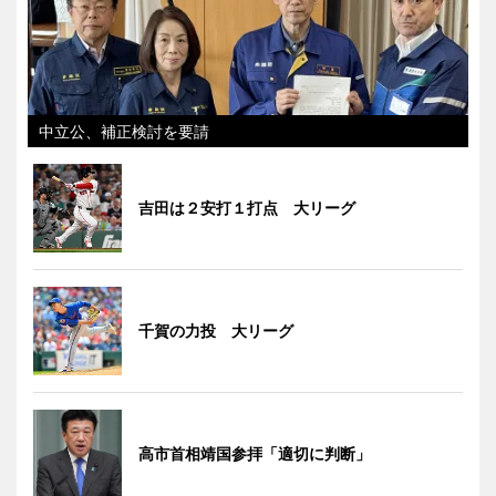
中立公、補正検討を要請
吉田は２安打１打点 大リーグ
千賀の力投 大リーグ
高市首相靖国参拝「適切に判断」