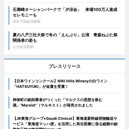
石廊崎オーシャンパークで「夕涼会」 来場100万人達成
セレモニーも
伊豆下田経済新聞
夏の八戸三社大祭で冬の「えんぶり」公演 青森ねぶた祭
関係者の姿も
八戸経済新聞
プレスリリース
【日本ワインコンクール】NIKI Hills Wineryの白ワイン
「HATSUYUKI」が金賞を受賞！
神保町の紙卸業者がつくった「マルクスの思想を飲む
酒」“Marxist”（マルキスト）が発売されました
【JR東海グループ×Gaudi Clinical】東海道新幹線荷物輸送サ
ービス「東海道マッハ便」を活用した再生医療に係る細胞や細