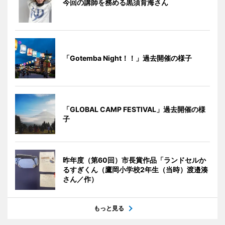
今回の講師を務める黒須育海さん
「Gotemba Night！！」過去開催の様子
「GLOBAL CAMP FESTIVAL」過去開催の様
子
昨年度（第60回）市長賞作品「ランドセルか
るすぎくん（鷹岡小学校2年生（当時）渡邉湊
さん／作）
もっと見る