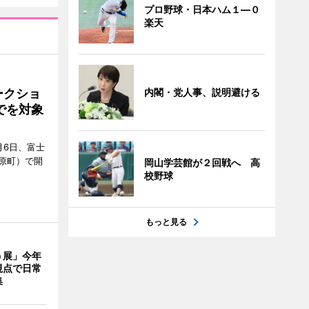
プロ野球・日本ハム１―０
楽天
ークショ
内閣・党人事、説明避ける
でを対象
月6日、富士
原町）で開
岡山学芸館が２回戦へ 高
校野球
もっと見る
う展」今年
視点で日常
集