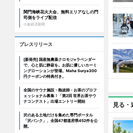
関門海峡花火大会、無料エリアなしの門
司側をライブ配信
小倉経済新聞
プレスリリース
[新発売] 国産無農薬クロモジ×ラベンダー
で、心と肌に静寂を。お肌に優しいカーミ
ングローションが登場。Maha Surya300
円クーポンの特典付き。
全国のサウナ施設・熱波師・お茶のプロフ
ェッショナル募集！「第2回 世界お茶サウ
ナコンテスト」出場エントリー開始
見る・
沢のある土地だけを集めた専門ポータル
「沢バンク」、全国47都道府県452件を公
開。