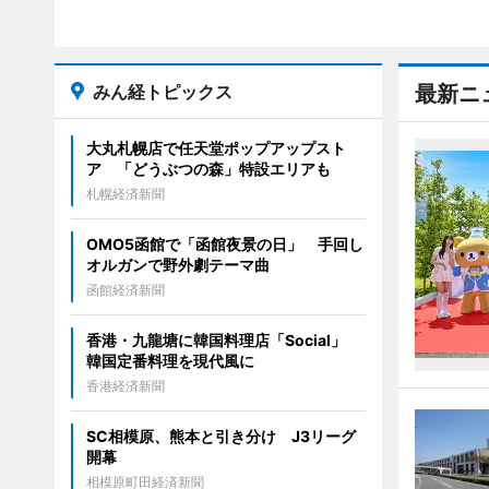
みん経トピックス
最新ニ
大丸札幌店で任天堂ポップアップスト
ア 「どうぶつの森」特設エリアも
札幌経済新聞
OMO5函館で「函館夜景の日」 手回し
オルガンで野外劇テーマ曲
函館経済新聞
香港・九龍塘に韓国料理店「Social」
韓国定番料理を現代風に
香港経済新聞
SC相模原、熊本と引き分け J3リーグ
開幕
相模原町田経済新聞