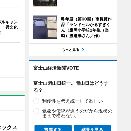
昨年度（第60回）市長賞作
バルキャン
品「ランドセルかるすぎく
」 異文化
ん（鷹岡小学校2年生（当
意
時）渡邉湊さん／作）
もっと見る
富士山経済新聞VOTE
富士山閉山日統一。開山日はどうす
る？
利便性を考え統一して欲しい
気象や伝統が違うのだから現状の
ままで構わない。
エックス
投票する
結果を見る