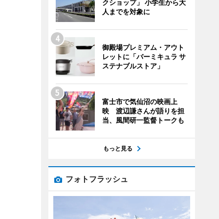
クショップ」 小学生から大
人までを対象に
御殿場プレミアム・アウト
レットに「バーミキュラ サ
ステナブルストア」
富士市で気仙沼の映画上
映 渡辺謙さんが語りを担
当、風間研一監督トークも
もっと見る
フォトフラッシュ