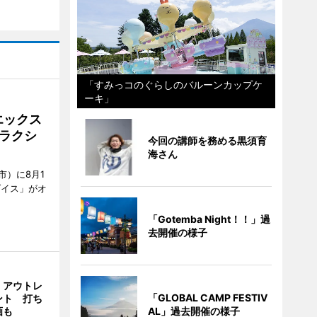
「すみっコのぐらしのバルーンカップケ
ーキ」
エックス
ラクシ
今回の講師を務める黒須育
海さん
市）に8月1
ダイス」がオ
「Gotemba Night！！」過
去開催の様子
・アウトレ
「GLOBAL CAMP FESTIV
ント 打ち
画も
AL」過去開催の様子