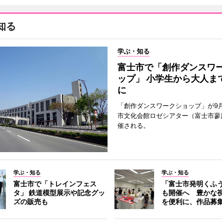
知る
学ぶ・知る
富士市で「創作ダンスワ
ップ」 小学生から大人ま
に
「創作ダンスワークショップ」が9
市文化会館ロゼシアター（富士市蓼
催される。
学ぶ・知る
学ぶ・知る
富士市で「トレインフェス
「富士市発明くふ
タ」 鉄道模型展示や記念グッ
も開催へ 豊かな
ズの販売も
を便利に、作品募