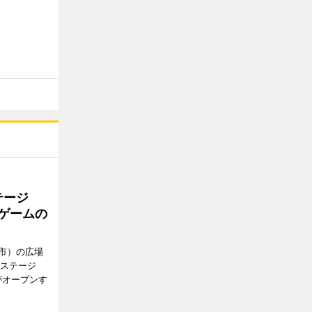
テージ
やゲームの
市）の広場
新ステージ
がオープンす