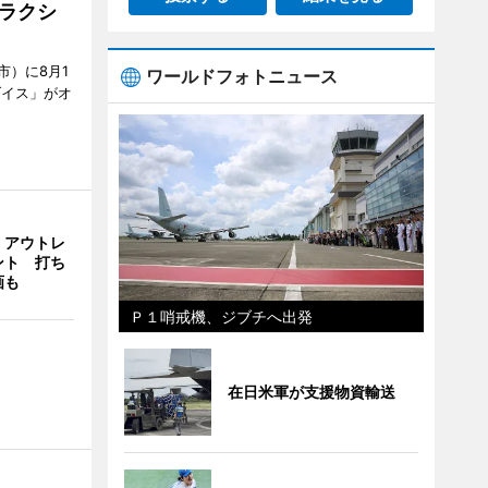
ラクシ
市）に8月1
ワールドフォトニュース
ダイス」がオ
・アウトレ
ント 打ち
画も
Ｐ１哨戒機、ジブチへ出発
在日米軍が支援物資輸送