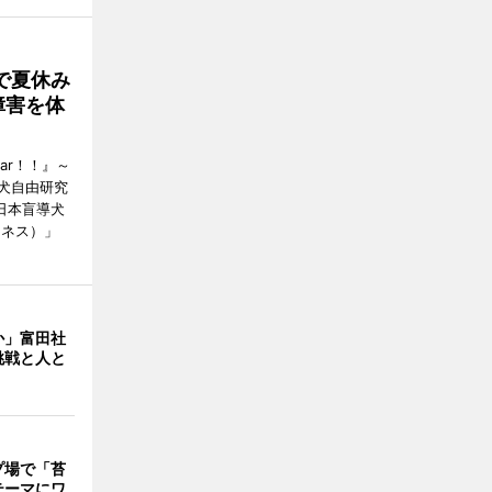
で夏休み
障害を体
ear！！』～
犬自由研究
日本盲導犬
ーネス）」
か」富田社
挑戦と人と
プ場で「苔
テーマにワ