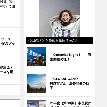
月6日、富士
原町）で開
ンフェス
今回の講師を務める黒須育海さん
や記念グッ
「Gotemba Night！！」過
去開催の様子
裾野高原ト
コースを用
「GLOBAL CAMP
FESTIVAL」過去開催の様
子
昨年度（第60回）市長賞作