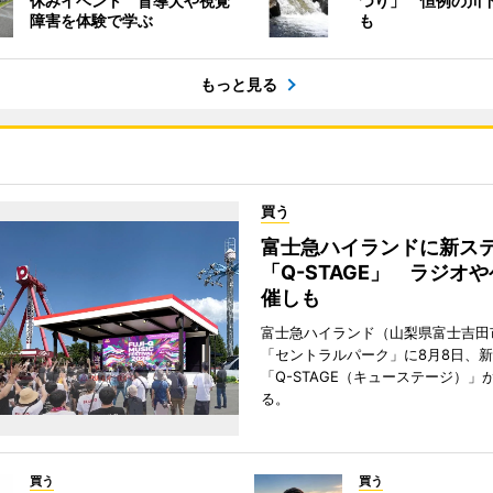
休みイベント 盲導犬や視覚
つり」 恒例の川
障害を体験で学ぶ
も
もっと見る
買う
富士急ハイランドに新ス
「Q-STAGE」 ラジオ
催しも
富士急ハイランド（山梨県富士吉田
「セントラルパーク」に8月8日、
「Q-STAGE（キューステージ）」
る。
買う
買う