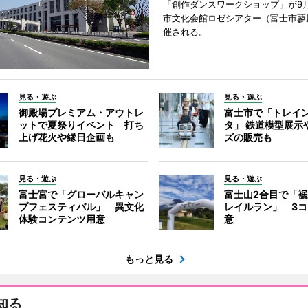
「創作ダンスワークショップ」が9
市文化会館ロゼシアター（富士市蓼
催される。
見る・遊ぶ
見る・遊ぶ
御殿場プレミアム・アウトレ
富士市で「トレイ
ットで夏祭りイベント 打ち
タ」 鉄道模型展示
上げ花火や縁日企画も
ズの販売も
見る・遊ぶ
見る・遊ぶ
富士宮で「グローバルキャン
富士山2合目で「
プフェスティバル」 異文化
レイルラン」 3
体験コンテンツ用意
意
もっと見る
知る