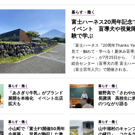
暮らす・働く
富士ハーネス20周年記念
イベント 盲導犬や視覚
験で学ぶ
「富士ハーネス『20周年Thanks Y
見て・触れて・学べる！夏休み盲導
チャレンジ～」が7月25日から、「
総合センター（盲導犬の里 富士ハ
（富士宮市人穴）で開催される。
暮らす・働く
暮らす・働く
「あさぎり牛乳」がブランド
裾野高で「さわや
展開を本格化 イベント出店
長講演 高校生に
拡大も
のつながり語る
暮らす・働く
暮らす・働く
小山町で「富士F1開催50周年
山中湖村のキャン
企画展」 世界が熱狂した激
の縁日」 コケを