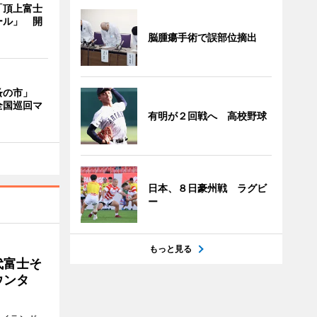
「頂上富士
ール」 開
脳腫瘍手術で誤部位摘出
蚤の市」
全国巡回マ
有明が２回戦へ 高校野球
日本、８日豪州戦 ラグビ
ー
もっと見る
代富士そ
ウンタ