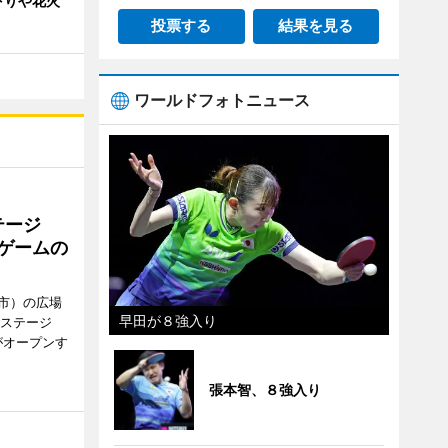
下りや花火
投票する
結果を見る
ワールドフォトニュース
テージ
やゲームの
市）の広場
早田が８強入り
新ステージ
がオープンす
張本智、８強入り