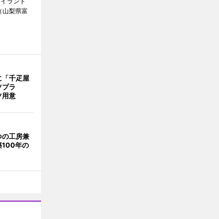
ハイランド
（山梨県富
に「千疋屋
ツプラ
ツ用意
つの工房兼
100年の