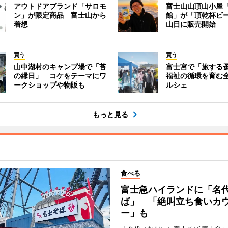
アウトドアブランド「サロモ
富士山山頂山小屋
ン」が限定商品 富士山から
館」が「頂乾杯ビ
着想
山日に販売開始
買う
買う
山中湖村のキャンプ場で「苔
富士宮で「旅する
の縁日」 コケをテーマにワ
福祉の循環を育む
ークショップや物販も
ルシェ
もっと見る
食べる
富士急ハイランドに「名
ば」 「絶叫立ち食いカ
ー」も