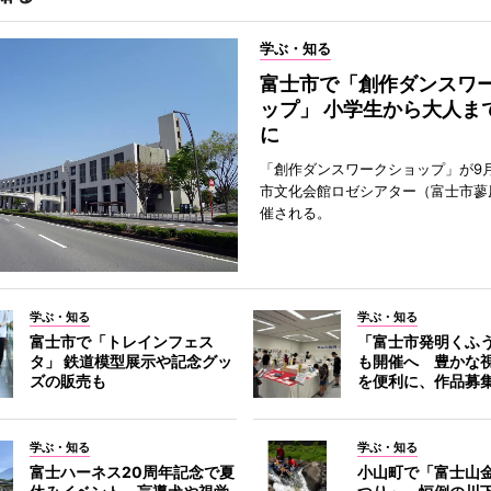
学ぶ・知る
富士市で「創作ダンスワ
ップ」 小学生から大人ま
に
「創作ダンスワークショップ」が9
市文化会館ロゼシアター（富士市蓼
催される。
学ぶ・知る
学ぶ・知る
富士市で「トレインフェス
「富士市発明くふ
タ」 鉄道模型展示や記念グッ
も開催へ 豊かな
ズの販売も
を便利に、作品募
学ぶ・知る
学ぶ・知る
富士ハーネス20周年記念で夏
小山町で「富士山