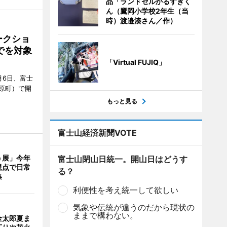
品「ランドセルかるすぎく
ん（鷹岡小学校2年生（当
時）渡邉湊さん／作）
ークショ
でを対象
「Virtual FUJIQ」
月6日、富士
原町）で開
もっと見る
富士山経済新聞VOTE
う展」今年
富士山閉山日統一。開山日はどうす
視点で日常
る？
集
利便性を考え統一して欲しい
気象や伝統が違うのだから現状の
ままで構わない。
金太郎夏ま