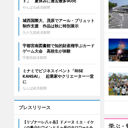
ト」 夏休みに過去最多90問
やんばる経済新聞
城西国際大、茂原でアール・ブリュット
制作支援 作品は秋に特別展示
九十九里経済新聞
宇都宮南図書館で知的財産権学ぶカード
ゲーム大会 高校生が体験
宇都宮経済新聞
ミナミでビジネスイベント「RISE
KANSAI」 起業家やクリエーター一堂
に
なんば経済新聞
プレスリリース
【リゾナーレ八ヶ岳】ドメーヌ ミエ・イケ
学ぶ・
ノの希少なワインと八ヶ岳のテロワールを