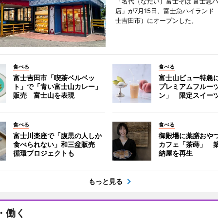
「名代（なだい）富士そば 富士急
店」が7月15日、富士急ハイランド
士吉田市）にオープンした。
食べる
食べる
富士吉田市「喫茶ベルベッ
富士山ビュー特急
ト」で「青い富士山カレー」
プレミアムフルー
販売 富士山を表現
ン」 限定スイー
食べる
食べる
富士川楽座で「腹黒の人しか
御殿場に薬膳おや
食べられない」和三盆販売
カフェ「茶蒔」 築
循環プロジェクトも
納屋を再生
もっと見る
・働く