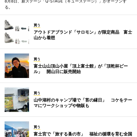
8月8日、新ステージ「Q-STAGE（キューステージ）」がオープンす
る。
買う
アウトドアブランド「サロモン」が限定商品 富士
山から着想
買う
富士山山頂山小屋「頂上富士館」が「頂乾杯ビー
ル」 開山日に販売開始
買う
山中湖村のキャンプ場で「苔の縁日」 コケをテー
マにワークショップや物販も
買う
富士宮で「旅する蚤の市」 福祉の循環を育む全国