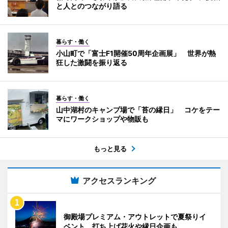
と人とのつながり語る
暮らす・働く
小山町で「富士F1開催50周年企画展」 世界が熱
狂した激闘を振り返る
暮らす・働く
山中湖村のキャンプ場で「苔の縁日」 コケをテー
マにワークショップや物販も
もっと見る
アクセスランキング
御殿場プレミアム・アウトレットで夏祭りイ
ベント 打ち上げ花火や縁日企画も