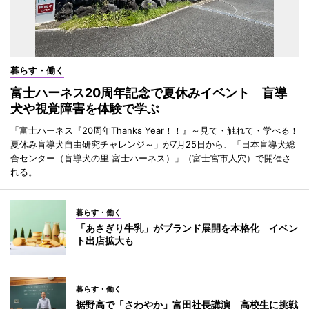
暮らす・働く
富士ハーネス20周年記念で夏休みイベント 盲導
犬や視覚障害を体験で学ぶ
「富士ハーネス『20周年Thanks Year！！』～見て・触れて・学べる！
夏休み盲導犬自由研究チャレンジ～」が7月25日から、「日本盲導犬総
合センター（盲導犬の里 富士ハーネス）」（富士宮市人穴）で開催さ
れる。
暮らす・働く
「あさぎり牛乳」がブランド展開を本格化 イベン
ト出店拡大も
暮らす・働く
裾野高で「さわやか」富田社長講演 高校生に挑戦