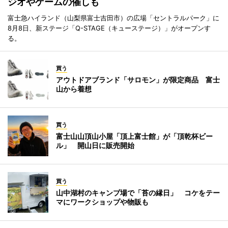
ジオやゲームの催しも
富士急ハイランド（山梨県富士吉田市）の広場「セントラルパーク」に
8月8日、新ステージ「Q-STAGE（キューステージ）」がオープンす
る。
買う
アウトドアブランド「サロモン」が限定商品 富士
山から着想
買う
富士山山頂山小屋「頂上富士館」が「頂乾杯ビー
ル」 開山日に販売開始
買う
山中湖村のキャンプ場で「苔の縁日」 コケをテー
マにワークショップや物販も