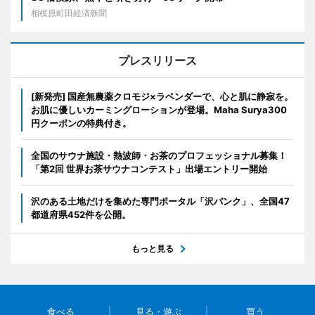
相模原町田経済新聞
プレスリリース
[新発売] 国産無農薬クロモジ×ラベンダーで、心と肌に静寂を。
お肌に優しいカーミングローションが登場。Maha Surya300
円クーポンの特典付き。
全国のサウナ施設・熱波師・お茶のプロフェッショナル募集！
「第2回 世界お茶サウナコンテスト」出場エントリー開始
沢のある土地だけを集めた専門ポータル「沢バンク」、全国47
都道府県452件を公開。
もっと見る
食べる
見る・遊ぶ
買う