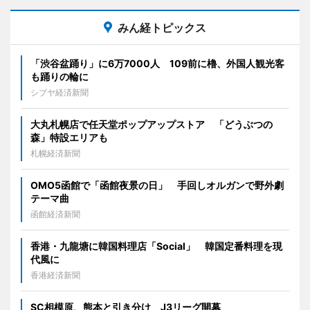
みん経トピックス
「渋谷盆踊り」に6万7000人 109前に櫓、外国人観光客
も踊りの輪に
シブヤ経済新聞
大丸札幌店で任天堂ポップアップストア 「どうぶつの
森」特設エリアも
札幌経済新聞
OMO5函館で「函館夜景の日」 手回しオルガンで野外劇
テーマ曲
函館経済新聞
香港・九龍塘に韓国料理店「Social」 韓国定番料理を現
代風に
香港経済新聞
SC相模原、熊本と引き分け J3リーグ開幕