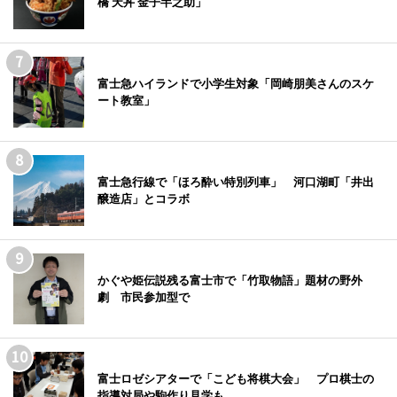
橋 天丼 金子半之助」
富士急ハイランドで小学生対象「岡崎朋美さんのスケ
ート教室」
富士急行線で「ほろ酔い特別列車」 河口湖町「井出
醸造店」とコラボ
かぐや姫伝説残る富士市で「竹取物語」題材の野外
劇 市民参加型で
富士ロゼシアターで「こども将棋大会」 プロ棋士の
指導対局や駒作り見学も