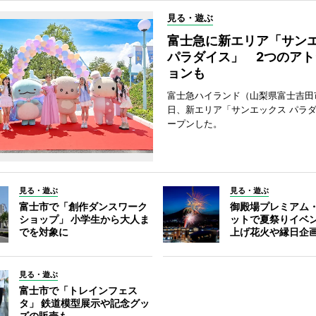
見る・遊ぶ
富士急に新エリア「サン
パラダイス」 2つのアト
ョンも
富士急ハイランド（山梨県富士吉田
日、新エリア「サンエックス パラ
ープンした。
見る・遊ぶ
見る・遊ぶ
富士市で「創作ダンスワーク
御殿場プレミアム
ショップ」 小学生から大人ま
ットで夏祭りイベ
でを対象に
上げ花火や縁日企
見る・遊ぶ
富士市で「トレインフェス
タ」 鉄道模型展示や記念グッ
ズの販売も