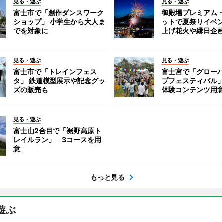
見る・遊ぶ
見る・遊ぶ
富士市で「創作ダンスワーク
御殿場プレミアム
ショップ」 小学生から大人ま
ットで夏祭りイベ
でを対象に
上げ花火や縁日企
見る・遊ぶ
見る・遊ぶ
富士市で「トレインフェス
富士宮で「グロー
タ」 鉄道模型展示や記念グッ
プフェスティバル
ズの販売も
体験コンテンツ用
見る・遊ぶ
富士山2合目で「裾野高原ト
レイルラン」 3コースを用
意
もっと見る
遊ぶ