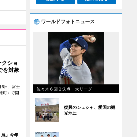
ワールドフォトニュース
ークショ
でを対象
月6日、富士
佐々木６回２失点 大リーグ
原町）で開
復興のシュシャ、愛国の観
光地に
う展」今年