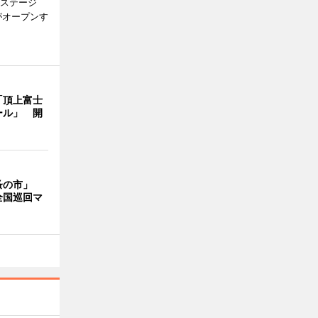
新ステージ
がオープンす
「頂上富士
ール」 開
蚤の市」
全国巡回マ