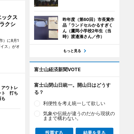
エックス
昨年度（第60回）市長賞作
ラクシ
品「ランドセルかるすぎく
ん（鷹岡小学校2年生（当
時）渡邉湊さん／作）
市）に8月1
ダイス」がオ
もっと見る
富士山経済新聞VOTE
富士山閉山日統一。開山日はどうす
・アウトレ
る？
ント 打ち
画も
利便性を考え統一して欲しい
気象や伝統が違うのだから現状の
ままで構わない。
投票する
結果を見る