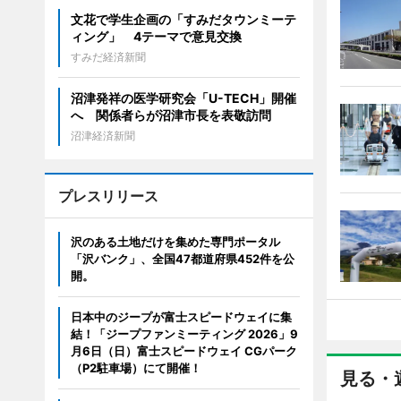
文花で学生企画の「すみだタウンミーテ
ィング」 4テーマで意見交換
すみだ経済新聞
沼津発祥の医学研究会「U-TECH」開催
へ 関係者らが沼津市長を表敬訪問
沼津経済新聞
プレスリリース
沢のある土地だけを集めた専門ポータル
「沢バンク」、全国47都道府県452件を公
開。
日本中のジープが富士スピードウェイに集
結！「ジープファンミーティング 2026」9
月6日（日）富士スピードウェイ CGパーク
（P2駐車場）にて開催！
見る・