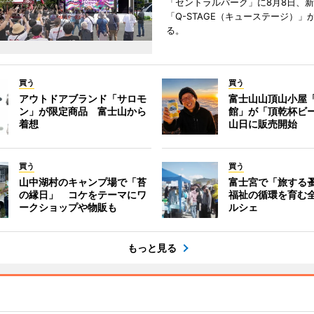
「セントラルパーク」に8月8日、
「Q-STAGE（キューステージ）」
る。
買う
買う
アウトドアブランド「サロモ
富士山山頂山小屋
ン」が限定商品 富士山から
館」が「頂乾杯ビ
着想
山日に販売開始
買う
買う
山中湖村のキャンプ場で「苔
富士宮で「旅する
の縁日」 コケをテーマにワ
福祉の循環を育む
ークショップや物販も
ルシェ
もっと見る