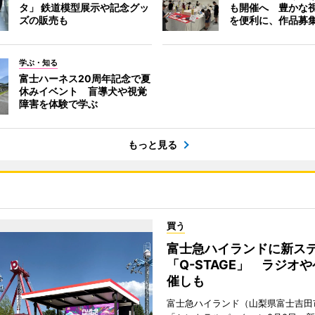
タ」 鉄道模型展示や記念グッ
も開催へ 豊かな
ズの販売も
を便利に、作品募
学ぶ・知る
富士ハーネス20周年記念で夏
休みイベント 盲導犬や視覚
障害を体験で学ぶ
もっと見る
買う
富士急ハイランドに新ス
「Q-STAGE」 ラジオ
催しも
富士急ハイランド（山梨県富士吉田