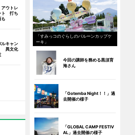
・アウトレ
ント 打ち
画も
「すみっコのぐらしのバルーンカップケ
ーキ」
バルキャン
」 異文化
意
今回の講師を務める黒須育
海さん
「Gotemba Night！！」過
去開催の様子
「GLOBAL CAMP FESTIV
AL」過去開催の様子