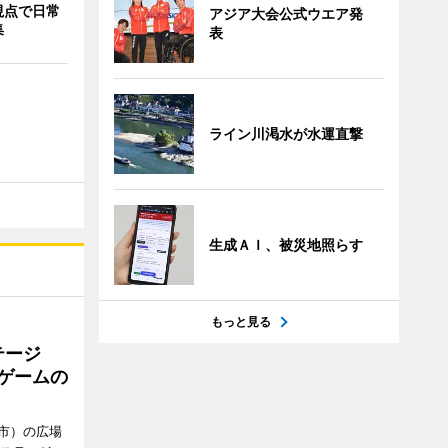
視点で日常
アジア大会公式ウエア発
集
表
ライン川渇水が水運直撃
生成ＡＩ、被災地照らす
もっと見る
テージ
やゲームの
市）の広場