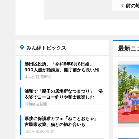
前の
みん経トピックス
最新ニ
墨田区役所、「令和8年8月8日婚」
300人超が婚姻届、開庁前から長い列
すみだ経済新聞
浦和で「親子の居場所なつまつり」 浴
衣姿でヨーヨー釣りや和太鼓楽しむ
浦和経済新聞
厚狭に保護猫カフェ「ねことおちゃ」
古民家改築、猫との触れ合いも
山口宇部経済新聞