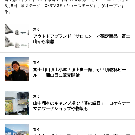
8月8日、新ステージ「Q-STAGE（キューステージ）」がオープンす
る。
買う
アウトドアブランド「サロモン」が限定商品 富士
山から着想
買う
富士山山頂山小屋「頂上富士館」が「頂乾杯ビー
ル」 開山日に販売開始
買う
山中湖村のキャンプ場で「苔の縁日」 コケをテー
マにワークショップや物販も
買う