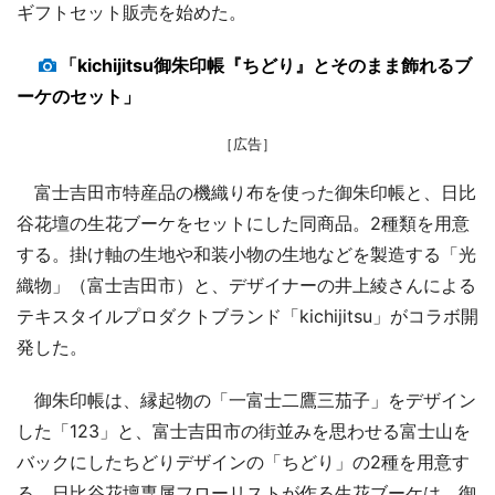
ギフトセット販売を始めた。
「kichijitsu御朱印帳『ちどり』とそのまま飾れるブ
ーケのセット」
［広告］
富士吉田市特産品の機織り布を使った御朱印帳と、日比
谷花壇の生花ブーケをセットにした同商品。2種類を用意
する。掛け軸の生地や和装小物の生地などを製造する「光
織物」（富士吉田市）と、デザイナーの井上綾さんによる
テキスタイルプロダクトブランド「kichijitsu」がコラボ開
発した。
御朱印帳は、縁起物の「一富士二鷹三茄子」をデザイン
した「123」と、富士吉田市の街並みを思わせる富士山を
バックにしたちどりデザインの「ちどり」の2種を用意す
る。日比谷花壇専属フローリストが作る生花ブーケは、御