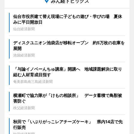
みん経トピックス
仙台市役所建て替え現場に子どもの遊び・学びの場 夏休
みに平日開放日
仙台経済新聞
ディスクユニオン池袋店が移転オープン 約5万枚の在庫を
展開
池袋経済新聞
「与論イノベーんちゅ講座」開講へ 地域課題解決に取り
組む人材育成目指す
奄美群島南三島経済新聞
横瀬町で協力隊が「けもの相談所」 データ蓄積で鳥獣被
害防ぐ
秩父経済新聞
秋田で「いぶりがっこレアチーズケーキ」 県内14店で先
行販売