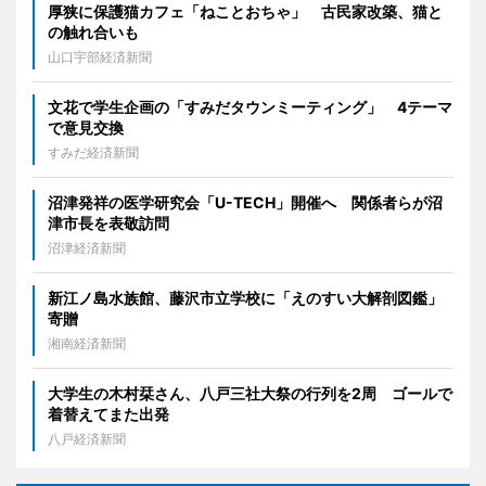
厚狭に保護猫カフェ「ねことおちゃ」 古民家改築、猫と
の触れ合いも
山口宇部経済新聞
文花で学生企画の「すみだタウンミーティング」 4テーマ
で意見交換
すみだ経済新聞
沼津発祥の医学研究会「U-TECH」開催へ 関係者らが沼
津市長を表敬訪問
沼津経済新聞
新江ノ島水族館、藤沢市立学校に「えのすい大解剖図鑑」
寄贈
湘南経済新聞
大学生の木村栞さん、八戸三社大祭の行列を2周 ゴールで
着替えてまた出発
八戸経済新聞