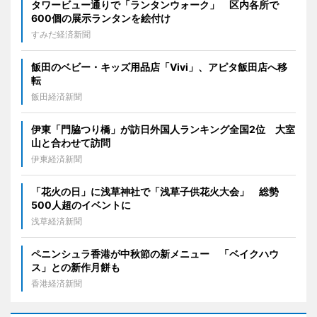
タワービュー通りで「ランタンウォーク」 区内各所で
600個の展示ランタンを絵付け
すみだ経済新聞
飯田のベビー・キッズ用品店「Vivi」、アピタ飯田店へ移
転
飯田経済新聞
伊東「門脇つり橋」が訪日外国人ランキング全国2位 大室
山と合わせて訪問
伊東経済新聞
「花火の日」に浅草神社で「浅草子供花火大会」 総勢
500人超のイベントに
浅草経済新聞
ペニンシュラ香港が中秋節の新メニュー 「ベイクハウ
ス」との新作月餅も
香港経済新聞