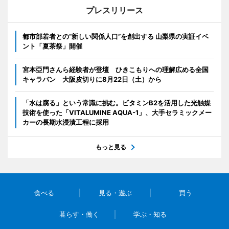
プレスリリース
都市部若者との“新しい関係人口”を創出する 山梨県の実証イベ
ント「夏茶祭」開催
宮本亞門さんら経験者が登壇 ひきこもりへの理解広める全国
キャラバン 大阪皮切りに8月22日（土）から
「水は腐る」という常識に挑む。ビタミンB2を活用した光触媒
技術を使った「VITALUMINE AQUA-1」、大手セラミックメー
カーの長期水浸漬工程に採用
もっと見る
食べる
見る・遊ぶ
買う
暮らす・働く
学ぶ・知る