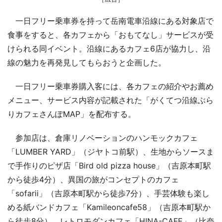
一日フリー乗車券を持って岳南電車沿線にある対象店で
食事をすると、各カフェから「おもてなし」サービスが受
けられる同イベント。沿線にあるカフェ6店が協力し、沿
線の魅力を再発見してもらおうと企画した。
一日フリー乗車券購入客には、各カフェの紹介やお薦め
メニュー、サービス内容が記載された「がくてつ沿線ぶら
りカフェさんぽMAP」を配布する。
参加店は、倉庫リノベーションのハンモックカフェ
「LUMBER YARD」（ジヤトコ前駅）、生地からソースま
で手作りのピザ店「Bird old pizza house」（吉原本町駅
から徒歩4分）、異国の旅がコンセプトのカフェ
「sofarii」（吉原本町駅から徒歩7分）、手芸体験も楽し
める紙バンドカフェ「Kamileoncafe58」（吉原本町駅か
ら徒歩8分）、レトロモダンカフェ「HINA-CAFE」（比奈