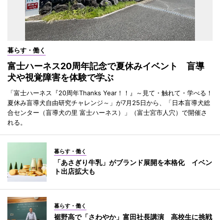
暮らす・働く
富士ハーネス20周年記念で夏休みイベント 盲導
犬や視覚障害を体験で学ぶ
「富士ハーネス『20周年Thanks Year！！』～見て・触れて・学べる！
夏休み盲導犬自由研究チャレンジ～」が7月25日から、「日本盲導犬総
合センター（盲導犬の里 富士ハーネス）」（富士宮市人穴）で開催さ
れる。
暮らす・働く
「あさぎり牛乳」がブランド展開を本格化 イベン
ト出店拡大も
暮らす・働く
裾野高で「さわやか」富田社長講演 高校生に挑戦