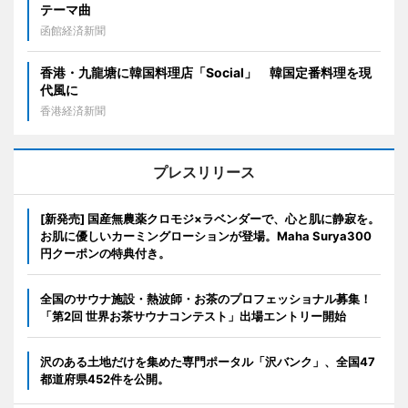
テーマ曲
函館経済新聞
香港・九龍塘に韓国料理店「Social」 韓国定番料理を現
代風に
香港経済新聞
プレスリリース
[新発売] 国産無農薬クロモジ×ラベンダーで、心と肌に静寂を。
お肌に優しいカーミングローションが登場。Maha Surya300
円クーポンの特典付き。
全国のサウナ施設・熱波師・お茶のプロフェッショナル募集！
「第2回 世界お茶サウナコンテスト」出場エントリー開始
沢のある土地だけを集めた専門ポータル「沢バンク」、全国47
都道府県452件を公開。