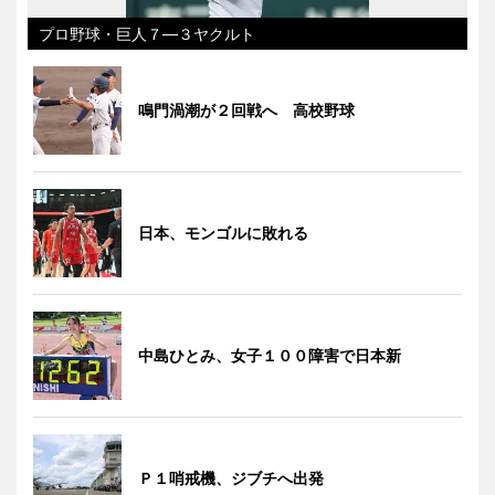
プロ野球・巨人７―３ヤクルト
鳴門渦潮が２回戦へ 高校野球
日本、モンゴルに敗れる
中島ひとみ、女子１００障害で日本新
Ｐ１哨戒機、ジブチへ出発