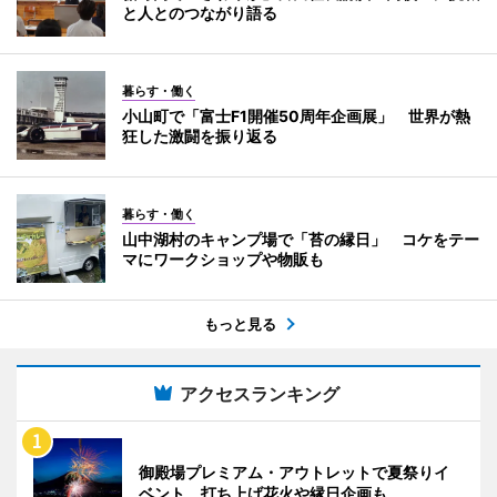
と人とのつながり語る
暮らす・働く
小山町で「富士F1開催50周年企画展」 世界が熱
狂した激闘を振り返る
暮らす・働く
山中湖村のキャンプ場で「苔の縁日」 コケをテー
マにワークショップや物販も
もっと見る
アクセスランキング
御殿場プレミアム・アウトレットで夏祭りイ
ベント 打ち上げ花火や縁日企画も