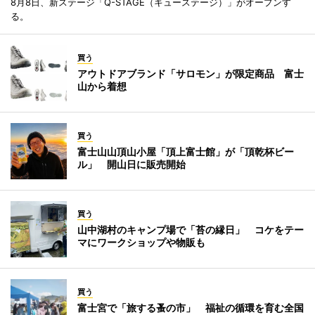
8月8日、新ステージ「Q-STAGE（キューステージ）」がオープンす
る。
買う
アウトドアブランド「サロモン」が限定商品 富士
山から着想
買う
富士山山頂山小屋「頂上富士館」が「頂乾杯ビー
ル」 開山日に販売開始
買う
山中湖村のキャンプ場で「苔の縁日」 コケをテー
マにワークショップや物販も
買う
富士宮で「旅する蚤の市」 福祉の循環を育む全国