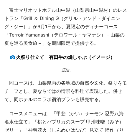
富士マリオットホテル山中湖（山梨県山中湖村）のレス
トラン「Grill ＆ Dining G（グリル・アンド・ダイニン
グ・ジー）」が6月1日から、夏限定のディナーコース
「Terroir Yamanashi（テロワール・ヤマナシ）－山梨の
夏を巡る美食旅－」を期間限定で提供する。
火祭り仕立て 有田牛の焼しゃぶ（イメージ）
［広告］
同コースは、山梨県内の各地域の自然や文化、祭りをモ
チーフとし、夏ならではの情景を料理で表現した。併せ
て、同ホテルのコラボ宿泊プランも販売する。
コースメニューは、「甲斐（かい）サーモン 忍野八海
名水仕立て」「桃とパプリカのスープ 甲州味噌（みそ）
ゼリー」「神明花火（しんめいはなび）見立て 陸作（り