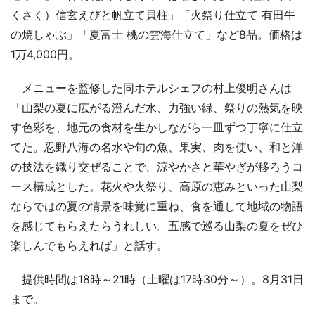
くさく）信玄えびと帆立て貝柱」「火祭り仕立て 有田牛
の焼しゃぶ」「夏富士 桃の雲海仕立て」など8品。価格は
1万4,000円。
メニューを監修した同ホテルシェフの村上俊明さんは
「山梨の夏に広がる澄んだ水、力強い緑、祭りの熱気を映
す色彩を、地元の食材を生かしながら一皿ずつ丁寧に仕立
てた。忍野八海の名水や旬の魚、果実、肉を使い、和と洋
の技法を織り交ぜることで、涼やかさと華やぎが移ろうコ
ース構成とした。花火や火祭り、高原の恵みといった山梨
ならではの夏の情景を味覚に重ね、食を通して地域の物語
を感じてもらえたらうれしい。五感で巡る山梨の夏をぜひ
楽しんでもらえれば」と話す。
提供時間は18時～21時（土曜は17時30分～）。8月31日
まで。