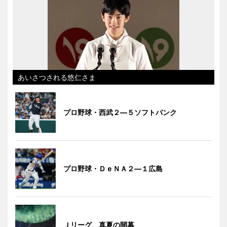
あいさつされる悠仁さま
プロ野球・西武２―５ソフトバンク
プロ野球・ＤｅＮＡ２―１広島
Ｊリーグ、真夏の開幕