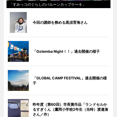
「すみっコのぐらしのバルーンカップケーキ」
今回の講師を務める黒須育海さん
「Gotemba Night！！」過去開催の様子
「GLOBAL CAMP FESTIVAL」過去開催の様
子
昨年度（第60回）市長賞作品「ランドセルか
るすぎくん（鷹岡小学校2年生（当時）渡邉湊
さん／作）