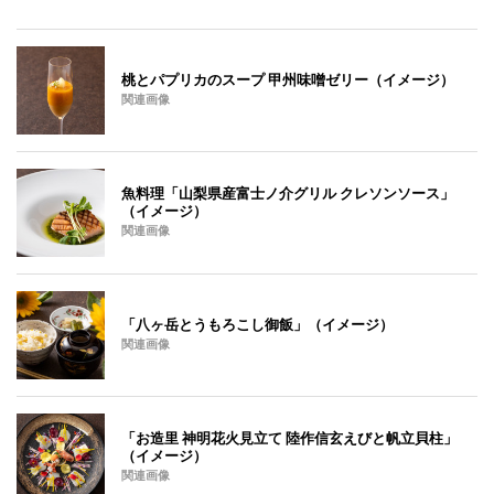
桃とパプリカのスープ 甲州味噌ゼリー（イメージ）
関連画像
魚料理「山梨県産富士ノ介グリル クレソンソース」
（イメージ）
関連画像
「八ヶ岳とうもろこし御飯」（イメージ）
関連画像
「お造里 神明花火見立て 陸作信玄えびと帆立貝柱」
（イメージ）
関連画像