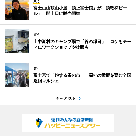
買う
富士山山頂山小屋「頂上富士館」が「頂乾杯ビー
ル」 開山日に販売開始
買う
山中湖村のキャンプ場で「苔の縁日」 コケをテー
マにワークショップや物販も
買う
富士宮で「旅する蚤の市」 福祉の循環を育む全国
巡回マルシェ
もっと見る