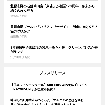
北習志野の老舗精肉店「鳥吉」が創業170周年 幕末から
続くのれん守る
船橋経済新聞
田川市民プールで「バリアフリーデイ」 開催に向けCFで
協力呼びかけ
筑豊経済新聞
3年連続甲子園出場の関東一高を応援 グリーンパレスが特
別ランチ
江戸川経済新聞
プレスリリース
【日本ワインコンクール】NIKI Hills Wineryの白ワイン
「HATSUYUKI」が金賞を受賞！
神保町の紙卸業者がつくった「マルクスの思想を飲む
酒」“Marxist”（マルキスト）が発売されました