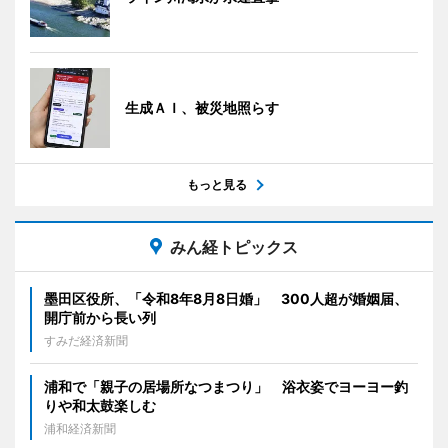
生成ＡＩ、被災地照らす
もっと見る
みん経トピックス
墨田区役所、「令和8年8月8日婚」 300人超が婚姻届、
開庁前から長い列
すみだ経済新聞
浦和で「親子の居場所なつまつり」 浴衣姿でヨーヨー釣
りや和太鼓楽しむ
浦和経済新聞