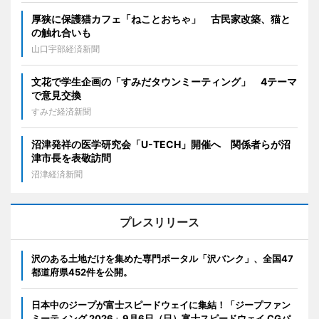
厚狭に保護猫カフェ「ねことおちゃ」 古民家改築、猫と
の触れ合いも
山口宇部経済新聞
文花で学生企画の「すみだタウンミーティング」 4テーマ
で意見交換
すみだ経済新聞
沼津発祥の医学研究会「U-TECH」開催へ 関係者らが沼
津市長を表敬訪問
沼津経済新聞
プレスリリース
沢のある土地だけを集めた専門ポータル「沢バンク」、全国47
都道府県452件を公開。
日本中のジープが富士スピードウェイに集結！「ジープファン
ミーティング 2026」9月6日（日）富士スピードウェイ CGパ