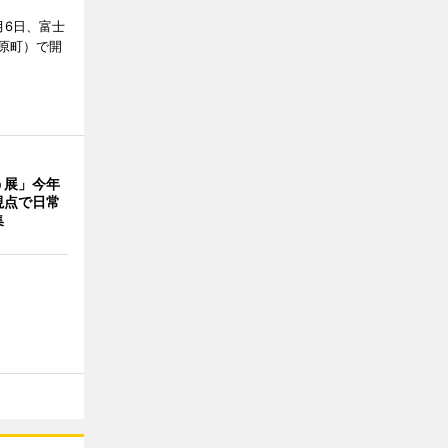
月6日、富士
原町）で開
う展」今年
視点で日常
集