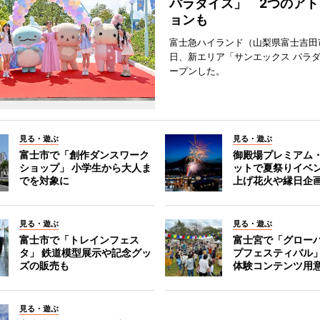
パラダイス」 2つのアト
ョンも
富士急ハイランド（山梨県富士吉田
日、新エリア「サンエックス パラ
ープンした。
見る・遊ぶ
見る・遊ぶ
富士市で「創作ダンスワーク
御殿場プレミアム
ショップ」 小学生から大人ま
ットで夏祭りイベ
でを対象に
上げ花火や縁日企
見る・遊ぶ
見る・遊ぶ
富士市で「トレインフェス
富士宮で「グロー
タ」 鉄道模型展示や記念グッ
プフェスティバル
ズの販売も
体験コンテンツ用
見る・遊ぶ