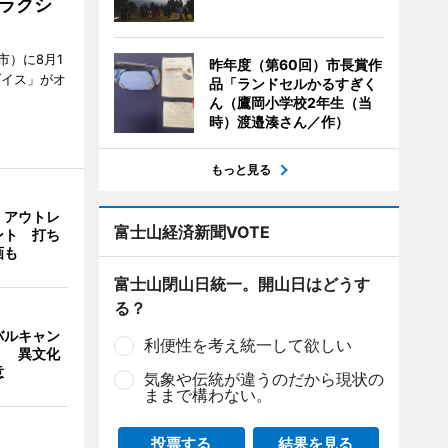
ラクシ
市）に8月1
昨年度（第60回）市長賞作
ダイス」がオ
品「ランドセルかるすぎく
ん（鷹岡小学校2年生（当
時）渡邉湊さん／作）
もっと見る
・アウトレ
富士山経済新聞VOTE
ント 打ち
画も
富士山閉山日統一。開山日はどうす
る？
バルキャン
利便性を考え統一して欲しい
」 異文化
意
気象や伝統が違うのだから現状の
ままで構わない。
投票する
結果を見る