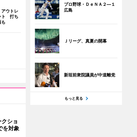
プロ野球・ＤｅＮＡ２―１
広島
・アウトレ
ント 打ち
画も
Ｊリーグ、真夏の開幕
新垣前衆院議員が中道離党
もっと見る
ークショ
でを対象