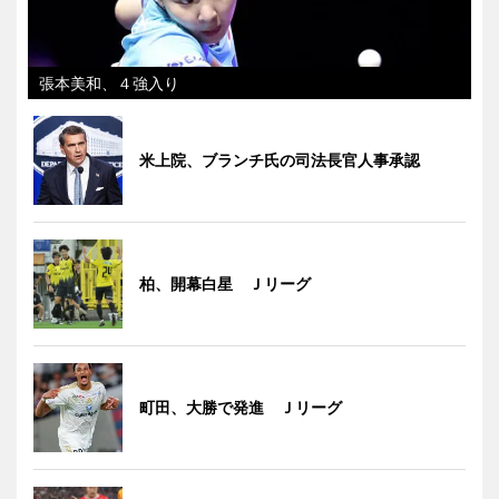
張本美和、４強入り
米上院、ブランチ氏の司法長官人事承認
柏、開幕白星 Ｊリーグ
町田、大勝で発進 Ｊリーグ