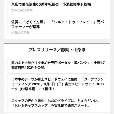
八広で町名誕生60周年祝賀会 小池都知事も祝福
すみだ経済新聞
佐賀に「ばくてん屋」 「シルク・ドゥ・ソレイユ」元パ
フォーマーが指導
佐賀経済新聞
プレスリリース／静岡・山梨県
沢のある土地だけを集めた専門ポータル「沢バンク」、全国47
都道府県452件を公開。
日本中のジープが富士スピードウェイに集結！「ジープファン
ミーティング 2026」9月6日（日）富士スピードウェイ CGパ
ーク（P2駐車場）にて開催！
スタッフの声から誕生！お盆のドライブに、ちょうどいい。
「おいもチップスカップ」を実店舗で発売スタート。