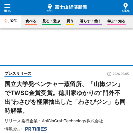
32°C
食べる
見る・遊ぶ
買う
暮らす・働く
学ぶ・知る
プレスリリース
2026.06.05
国立大学発ベンチャー蒸留所、「山椒ジン」
でTWSC金賞受賞。徳川家ゆかりの“門外不
出”わさびを極限抽出した「わさびジン」も同
時解禁。
リリース発行企業：AoiGinCraftTechnology株式会社
情報提供：