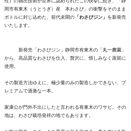
性）の抽出技術が世界に認められたこの快挙に続き、「静
岡市有東木（うとうぎ）産 本わさび」の衝撃をそのまま
ボトルに封じ込めた、前代未聞の
「わさびジン」
を新発売
いたします。
新発売「わさびジン」静岡市有東木の「
丸一農園
」
から、高品質なわさびを仕入、贅沢に、惜しみなく蒸留に
使用。
その製造方法ゆえに、極少量のみの製造しかできない、プ
レミアムで過激な一本。
家康公が門外不出にしたと言われる有東木のワサビ。その
地は、わさび栽培発祥の地でもあります。