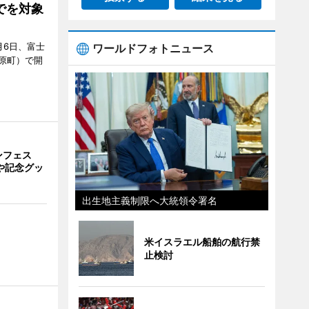
でを対象
月6日、富士
ワールドフォトニュース
原町）で開
ンフェス
や記念グッ
出生地主義制限へ大統領令署名
米イスラエル船舶の航行禁
止検討