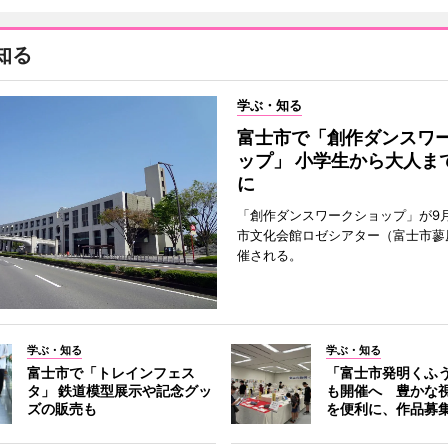
知る
学ぶ・知る
富士市で「創作ダンスワ
ップ」 小学生から大人ま
に
「創作ダンスワークショップ」が9
市文化会館ロゼシアター（富士市蓼
催される。
学ぶ・知る
学ぶ・知る
富士市で「トレインフェス
「富士市発明くふ
タ」 鉄道模型展示や記念グッ
も開催へ 豊かな
ズの販売も
を便利に、作品募