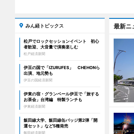
みん経トピックス
最新ニ
松戸でロックセッションイベント 初心
者歓迎、大音量で演奏楽しむ
松戸経済新聞
伊豆の国で「IZURUFES」 CHEHONら
出演、地元勢も
伊豆の国経済新聞
伊東の宿・グランベール伊豆で「旅する
お茶会」台湾編 特製ランチも
伊東経済新聞
飯田線大学、飯田線缶バッジ第2弾「開
運セット」など5種発売
飯田経済新聞