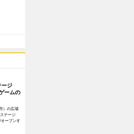
テージ
やゲームの
市）の広場
新ステージ
がオープンす