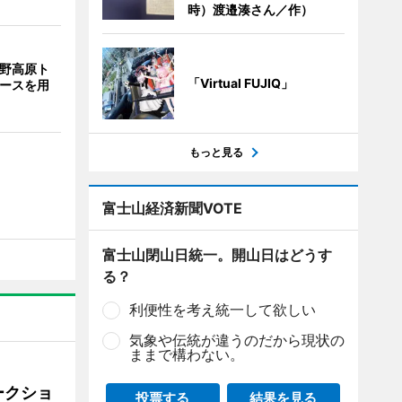
時）渡邉湊さん／作）
裾野高原ト
「Virtual FUJIQ」
コースを用
もっと見る
富士山経済新聞VOTE
富士山閉山日統一。開山日はどうす
る？
利便性を考え統一して欲しい
気象や伝統が違うのだから現状の
ままで構わない。
ークショ
投票する
結果を見る