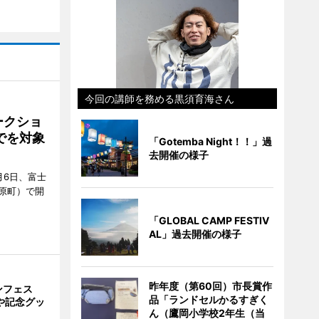
今回の講師を務める黒須育海さん
ークショ
でを対象
「Gotemba Night！！」過
去開催の様子
月6日、富士
原町）で開
「GLOBAL CAMP FESTIV
AL」過去開催の様子
昨年度（第60回）市長賞作
ンフェス
品「ランドセルかるすぎく
や記念グッ
ん（鷹岡小学校2年生（当