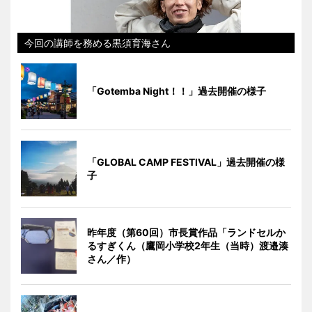
今回の講師を務める黒須育海さん
「Gotemba Night！！」過去開催の様子
「GLOBAL CAMP FESTIVAL」過去開催の様
子
昨年度（第60回）市長賞作品「ランドセルか
るすぎくん（鷹岡小学校2年生（当時）渡邉湊
さん／作）