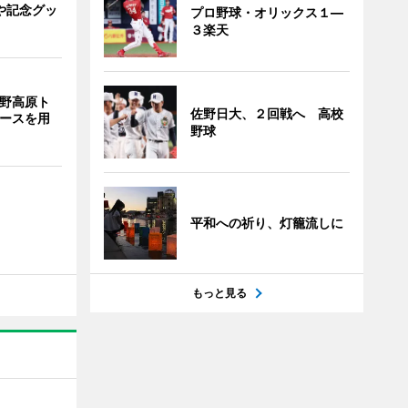
や記念グッ
プロ野球・オリックス１―
３楽天
裾野高原ト
佐野日大、２回戦へ 高校
コースを用
野球
平和への祈り、灯籠流しに
もっと見る