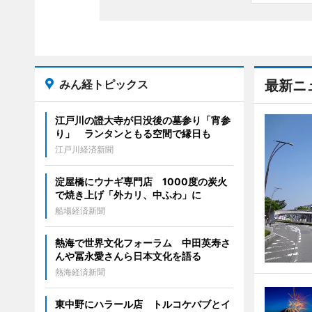
みん経トピックス
最新ニ
江戸川の證大寺が日没後の墓参り「宵参
り」 ランタンともる空間で縁日も
江戸川経済新聞
淀屋橋にウナギ専門店 1000度の炭火
で焼き上げ「外カリ、中ふわ」に
船場経済新聞
熱海で世界文化フォーラム 中田英寿さ
んや冨永愛さんら日本文化を語る
熱海経済新聞
東中野にハラール店 トルコケバブとイ