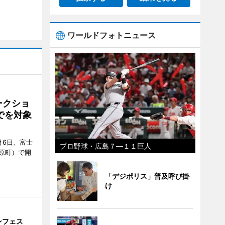
ワールドフォトニュース
ークショ
でを対象
月6日、富士
プロ野球・広島７―１１巨人
原町）で開
「デジポリス」普及呼び掛
け
ンフェス