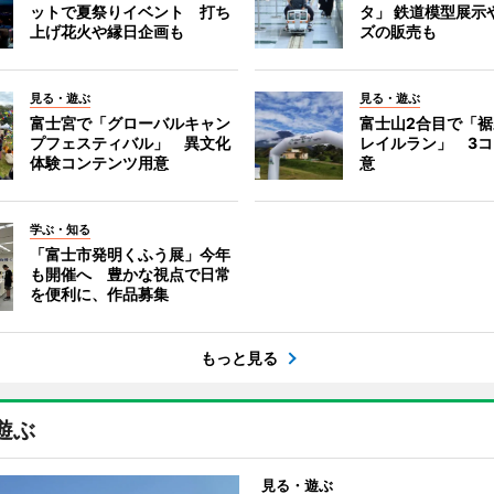
ットで夏祭りイベント 打ち
タ」 鉄道模型展示
上げ花火や縁日企画も
ズの販売も
見る・遊ぶ
見る・遊ぶ
富士宮で「グローバルキャン
富士山2合目で「
プフェスティバル」 異文化
レイルラン」 3
体験コンテンツ用意
意
学ぶ・知る
「富士市発明くふう展」今年
も開催へ 豊かな視点で日常
を便利に、作品募集
もっと見る
遊ぶ
見る・遊ぶ