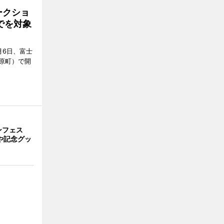
ークショ
でを対象
月6日、富士
原町）で開
ンフェス
や記念グッ