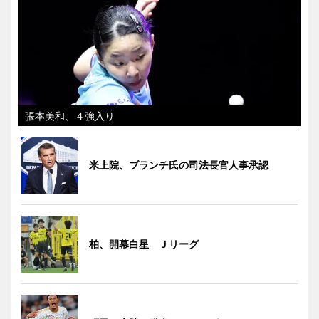
張本美和、４強入り
米上院、ブランチ氏の司法長官人事承認
柏、開幕白星 Ｊリーグ