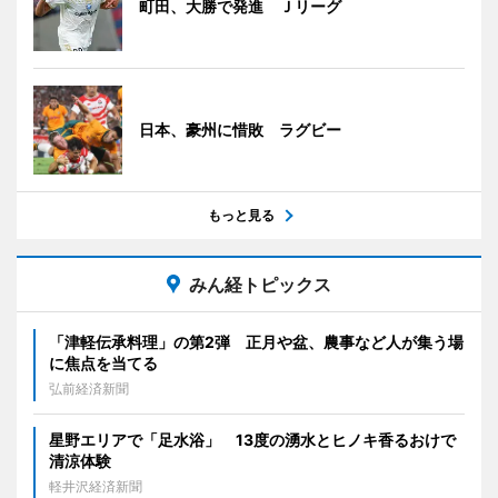
町田、大勝で発進 Ｊリーグ
日本、豪州に惜敗 ラグビー
もっと見る
みん経トピックス
「津軽伝承料理」の第2弾 正月や盆、農事など人が集う場
に焦点を当てる
弘前経済新聞
星野エリアで「足水浴」 13度の湧水とヒノキ香るおけで
清涼体験
軽井沢経済新聞