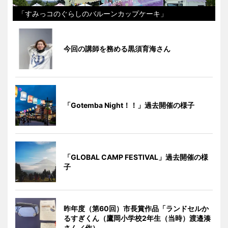
「すみっコのぐらしのバルーンカップケーキ」
今回の講師を務める黒須育海さん
「Gotemba Night！！」過去開催の様子
「GLOBAL CAMP FESTIVAL」過去開催の様
子
昨年度（第60回）市長賞作品「ランドセルか
るすぎくん（鷹岡小学校2年生（当時）渡邉湊
さん／作）