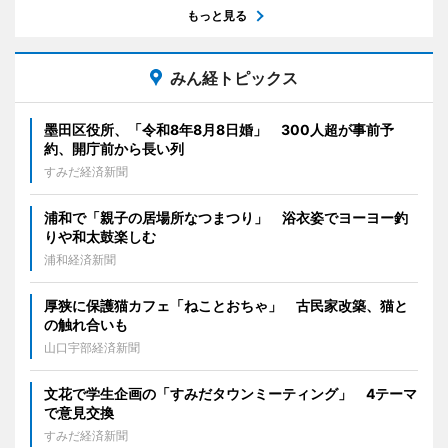
もっと見る
みん経トピックス
墨田区役所、「令和8年8月8日婚」 300人超が事前予
約、開庁前から長い列
すみだ経済新聞
浦和で「親子の居場所なつまつり」 浴衣姿でヨーヨー釣
りや和太鼓楽しむ
浦和経済新聞
厚狭に保護猫カフェ「ねことおちゃ」 古民家改築、猫と
の触れ合いも
山口宇部経済新聞
文花で学生企画の「すみだタウンミーティング」 4テーマ
で意見交換
すみだ経済新聞