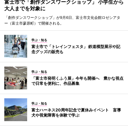
富士市で「創作ダンスワークショップ」 小学生から
大人までを対象に
「創作ダンスワークショップ」が9月6日、富士市文化会館ロゼシアタ
ー（富士市蓼原町）で開催される。
学ぶ・知る
富士市で「トレインフェスタ」 鉄道模型展示や記
念グッズの販売も
学ぶ・知る
「富士市発明くふう展」今年も開催へ 豊かな視点
で日常を便利に、作品募集
学ぶ・知る
富士ハーネス20周年記念で夏休みイベント 盲導
犬や視覚障害を体験で学ぶ