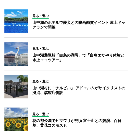
見る・遊ぶ
山中湖のホテルで愛犬との映画鑑賞イベント 屋上ドッ
グランで開催
見る・遊ぶ
山中湖遊覧船「白鳥の湖号」で「白鳥エサやり体験と
水上エコツアー」
見る・遊ぶ
山中湖村に「チルビル」 アドエルムがサイクリストの
拠点、旗艦店併設
見る・遊ぶ
花の都公園でヒマワリが見頃 富士山との競演、百日
草、黄花コスモスも