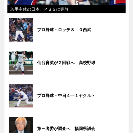
若手主体の日本、ＰＳＧに完敗
プロ野球・ロッテ８―０西武
仙台育英が２回戦へ 高校野球
プロ野球・中日４―１ヤクルト
第三者委が調査へ 福岡県議会