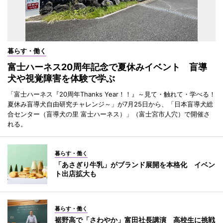
暮らす・働く
富士ハーネス20周年記念で夏休みイベント 盲導
犬や視覚障害を体験で学ぶ
「富士ハーネス『20周年Thanks Year！！』～見て・触れて・学べる！
夏休み盲導犬自由研究チャレンジ～」が7月25日から、「日本盲導犬総
合センター（盲導犬の里 富士ハーネス）」（富士宮市人穴）で開催さ
れる。
暮らす・働く
「あさぎり牛乳」がブランド展開を本格化 イベン
ト出店拡大も
暮らす・働く
裾野高で「さわやか」富田社長講演 高校生に挑戦