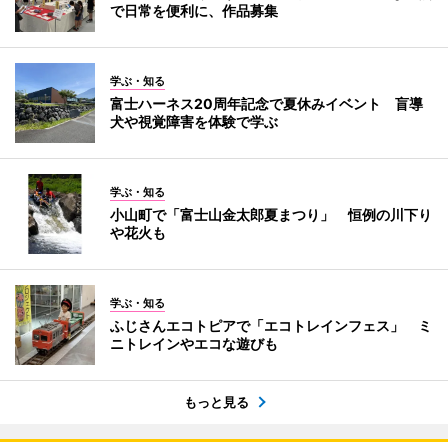
で日常を便利に、作品募集
学ぶ・知る
富士ハーネス20周年記念で夏休みイベント 盲導
犬や視覚障害を体験で学ぶ
学ぶ・知る
小山町で「富士山金太郎夏まつり」 恒例の川下り
や花火も
学ぶ・知る
ふじさんエコトピアで「エコトレインフェス」 ミ
ニトレインやエコな遊びも
もっと見る