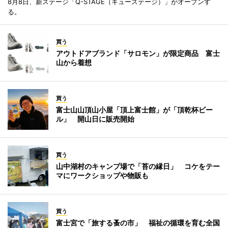
8月8日、新ステージ「Q-STAGE（キューステージ）」がオープンす
る。
買う
アウトドアブランド「サロモン」が限定商品 富士
山から着想
買う
富士山山頂山小屋「頂上富士館」が「頂乾杯ビー
ル」 開山日に販売開始
買う
山中湖村のキャンプ場で「苔の縁日」 コケをテー
マにワークショップや物販も
買う
富士宮で「旅する蚤の市」 福祉の循環を育む全国