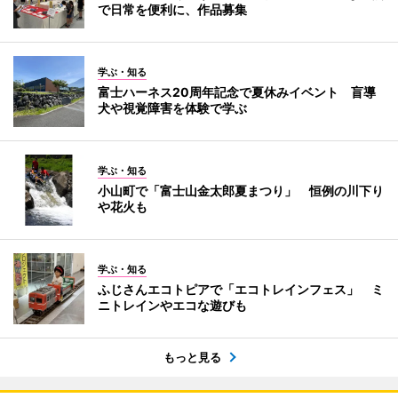
で日常を便利に、作品募集
学ぶ・知る
富士ハーネス20周年記念で夏休みイベント 盲導
犬や視覚障害を体験で学ぶ
学ぶ・知る
小山町で「富士山金太郎夏まつり」 恒例の川下り
や花火も
学ぶ・知る
ふじさんエコトピアで「エコトレインフェス」 ミ
ニトレインやエコな遊びも
もっと見る