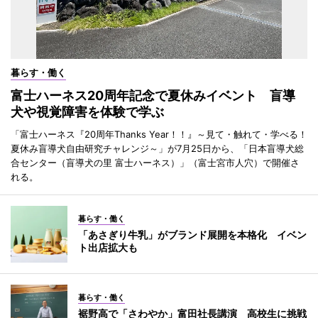
暮らす・働く
富士ハーネス20周年記念で夏休みイベント 盲導
犬や視覚障害を体験で学ぶ
「富士ハーネス『20周年Thanks Year！！』～見て・触れて・学べる！
夏休み盲導犬自由研究チャレンジ～」が7月25日から、「日本盲導犬総
合センター（盲導犬の里 富士ハーネス）」（富士宮市人穴）で開催さ
れる。
暮らす・働く
「あさぎり牛乳」がブランド展開を本格化 イベン
ト出店拡大も
暮らす・働く
裾野高で「さわやか」富田社長講演 高校生に挑戦