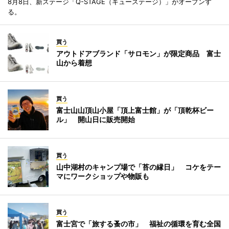
8月8日、新ステージ「Q-STAGE（キューステージ）」がオープンす
る。
買う
アウトドアブランド「サロモン」が限定商品 富士
山から着想
買う
富士山山頂山小屋「頂上富士館」が「頂乾杯ビー
ル」 開山日に販売開始
買う
山中湖村のキャンプ場で「苔の縁日」 コケをテー
マにワークショップや物販も
買う
富士宮で「旅する蚤の市」 福祉の循環を育む全国