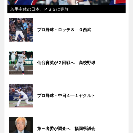
若手主体の日本、ＰＳＧに完敗
プロ野球・ロッテ８―０西武
仙台育英が２回戦へ 高校野球
プロ野球・中日４―１ヤクルト
第三者委が調査へ 福岡県議会