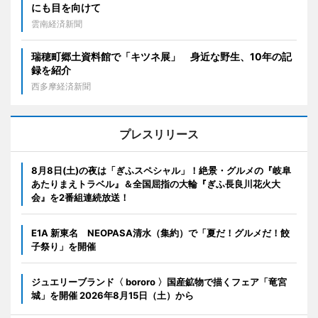
にも目を向けて
雲南経済新聞
瑞穂町郷土資料館で「キツネ展」 身近な野生、10年の記
録を紹介
西多摩経済新聞
プレスリリース
8月8日(土)の夜は「ぎふスペシャル」！絶景・グルメの『岐阜
あたりまえトラベル』＆全国屈指の大輪『ぎふ長良川花火大
会』を2番組連続放送！
E1A 新東名 NEOPASA清水（集約）で「夏だ！グルメだ！餃
子祭り」を開催
ジュエリーブランド〈 bororo 〉国産鉱物で描くフェア「竜宮
城」を開催 2026年8月15日（土）から