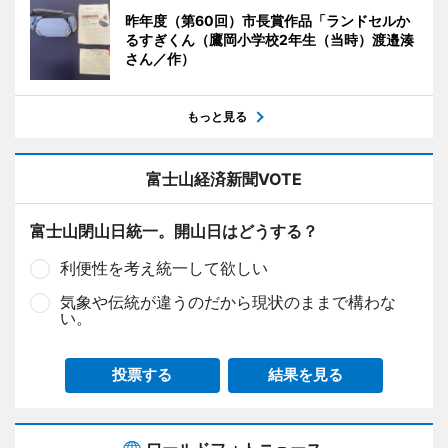
昨年度（第60回）市長賞作品「ランドセルか
るすぎくん（鷹岡小学校2年生（当時）渡邉湊
さん／作）
もっと見る
富士山経済新聞VOTE
富士山閉山日統一。開山日はどうする？
利便性を考え統一して欲しい
気象や伝統が違うのだから現状のままで構わな
い。
投票する
結果を見る