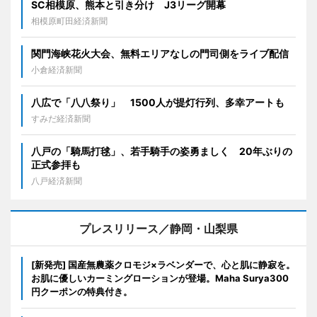
SC相模原、熊本と引き分け J3リーグ開幕
相模原町田経済新聞
関門海峡花火大会、無料エリアなしの門司側をライブ配信
小倉経済新聞
八広で「八八祭り」 1500人が提灯行列、多幸アートも
すみだ経済新聞
八戸の「騎馬打毬」、若手騎手の姿勇ましく 20年ぶりの
正式参拝も
八戸経済新聞
プレスリリース／静岡・山梨県
[新発売] 国産無農薬クロモジ×ラベンダーで、心と肌に静寂を。
お肌に優しいカーミングローションが登場。Maha Surya300
円クーポンの特典付き。