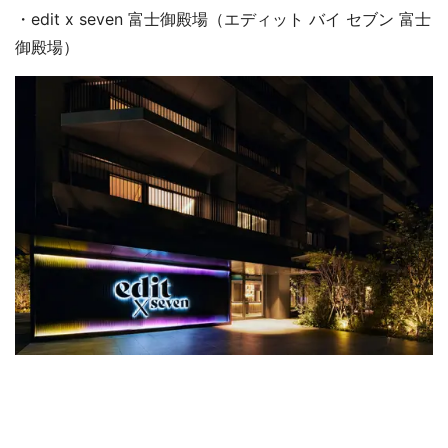
・edit x seven 富士御殿場（エディット バイ セブン 富士
御殿場）