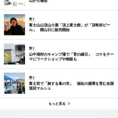
山から着想
買う
富士山山頂山小屋「頂上富士館」が「頂乾杯ビー
ル」 開山日に販売開始
買う
山中湖村のキャンプ場で「苔の縁日」 コケをテー
マにワークショップや物販も
買う
富士宮で「旅する蚤の市」 福祉の循環を育む全国
巡回マルシェ
もっと見る