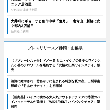
ニック居酒屋
びわ湖大津経済新聞
大井町にギョーザと創作中華「蓮月」 南青山、新橋に次
ぐ都内3店舗目
品川経済新聞
プレスリリース／静岡・山梨県
【リゾナーレ八ヶ岳】ドメーヌ ミエ・イケノの希少なワインと
八ヶ岳のテロワールを堪能する「究極の山梨ワインステイ」販
売
清流に癒やされ、竹あかりに包まれる特別な夏の夜。山梨県南
部町で「竹あかりナイト」を初開催
【新商品】バイクに積める大人気アウトドアチェアに待望のハ
イバックモデルが登場！「WIDE/REST ハイバックチェア」新
発売