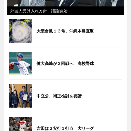
外国人受け入れ方針、議論開始
大型台風１３号、沖縄本島直撃
健大高崎が２回戦へ 高校野球
中立公、補正検討を要請
吉田は２安打１打点 大リーグ