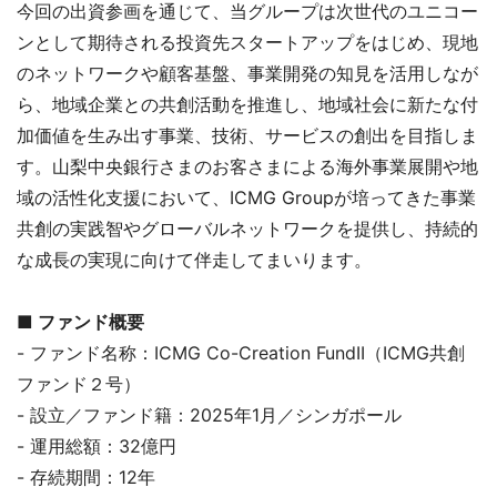
今回の出資参画を通じて、当グループは次世代のユニコー
ンとして期待される投資先スタートアップをはじめ、現地
のネットワークや顧客基盤、事業開発の知見を活用しなが
ら、地域企業との共創活動を推進し、地域社会に新たな付
加価値を生み出す事業、技術、サービスの創出を目指しま
す。山梨中央銀行さまのお客さまによる海外事業展開や地
域の活性化支援において、ICMG Groupが培ってきた事業
共創の実践智やグローバルネットワークを提供し、持続的
な成長の実現に向けて伴走してまいります。
■ ファンド概要
- ファンド名称：ICMG Co-Creation FundII（ICMG共創
ファンド２号）
- 設立／ファンド籍：2025年1月／シンガポール
- 運用総額：32億円
- 存続期間：12年