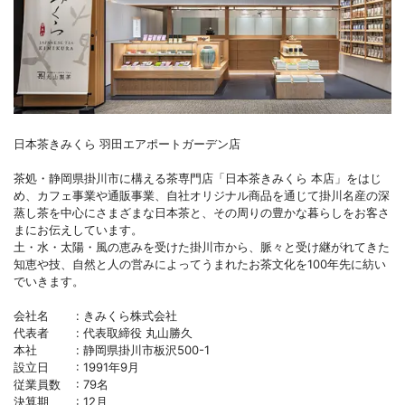
日本茶きみくら 羽田エアポートガーデン店
茶処・静岡県掛川市に構える茶専門店「日本茶きみくら 本店」をはじ
め、カフェ事業や通販事業、自社オリジナル商品を通じて掛川名産の深
蒸し茶を中心にさまざまな日本茶と、その周りの豊かな暮らしをお客さ
まにお伝えしています。
土・水・太陽・風の恵みを受けた掛川市から、脈々と受け継がれてきた
知恵や技、自然と人の営みによってうまれたお茶文化を100年先に紡い
でいきます。
会社名 : きみくら株式会社
代表者 : 代表取締役 丸山勝久
本社 : 静岡県掛川市板沢500-1
設立日 : 1991年9月
従業員数 : 79名
決算期 : 12月