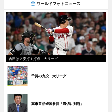
ワールドフォトニュース
吉田は２安打１打点 大リーグ
千賀の力投 大リーグ
高市首相靖国参拝「適切に判断」