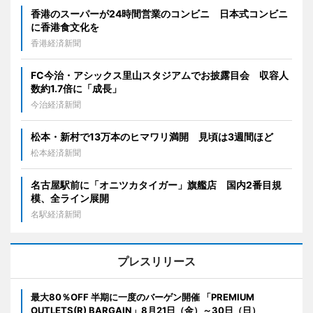
香港のスーパーが24時間営業のコンビニ 日本式コンビニ
に香港食文化を
香港経済新聞
FC今治・アシックス里山スタジアムでお披露目会 収容人
数約1.7倍に「成長」
今治経済新聞
松本・新村で13万本のヒマワリ満開 見頃は3週間ほど
松本経済新聞
名古屋駅前に「オニツカタイガー」旗艦店 国内2番目規
模、全ライン展開
名駅経済新聞
プレスリリース
最大80％OFF 半期に一度のバーゲン開催 「PREMIUM
OUTLETS(R) BARGAIN」8月21日（金）～30日（日）