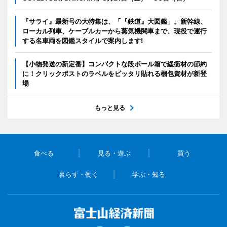
『サライ』最新号の大特集は、「『鉄道』大図鑑」。新幹線、
ローカル列車、ケーブルカーから蒸気機関車まで、現役で運行
する名車両を図鑑スタイルで案内します!
【小物発送の新定番】コンパクトな段ボール箱で緩衝材の節約
に！クリックポストのラベルをピッタリ貼れる梱包資材が新登
場
もっと見る
食べる
見る・遊ぶ
買う
暮らす・働く
学ぶ・知る