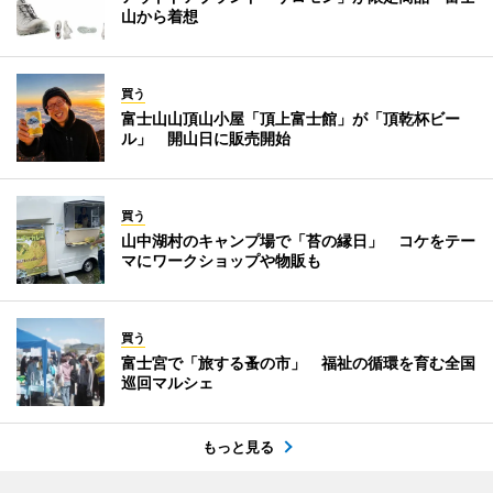
山から着想
買う
富士山山頂山小屋「頂上富士館」が「頂乾杯ビー
ル」 開山日に販売開始
買う
山中湖村のキャンプ場で「苔の縁日」 コケをテー
マにワークショップや物販も
買う
富士宮で「旅する蚤の市」 福祉の循環を育む全国
巡回マルシェ
もっと見る