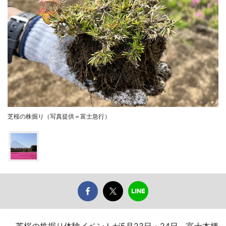
芝桜の株掘り（写真提供＝富士急行）
芝桜の株掘り体験イベントが5月23日・24日、富士本栖