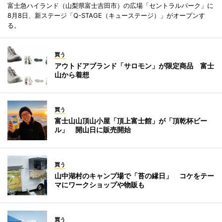
富士急ハイランド（山梨県富士吉田市）の広場「セントラルパーク」に
8月8日、新ステージ「Q-STAGE（キューステージ）」がオープンす
る。
買う
アウトドアブランド「サロモン」が限定商品 富士
山から着想
買う
富士山山頂山小屋「頂上富士館」が「頂乾杯ビー
ル」 開山日に販売開始
買う
山中湖村のキャンプ場で「苔の縁日」 コケをテー
マにワークショップや物販も
買う