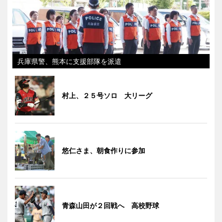
兵庫県警、熊本に支援部隊を派遣
村上、２５号ソロ 大リーグ
悠仁さま、朝食作りに参加
青森山田が２回戦へ 高校野球