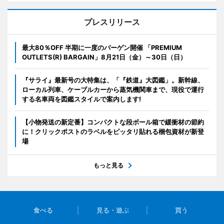
プレスリリース
最大80％OFF 半期に一度のバーゲン開催 「PREMIUM
OUTLETS(R) BARGAIN」8月21日（金）～30日（日）
『サライ』最新号の大特集は、「『鉄道』大図鑑」。新幹線、
ローカル列車、ケーブルカーから蒸気機関車まで、現役で運行
する名車両を図鑑スタイルで案内します!
【小物発送の新定番】コンパクトな段ボール箱で緩衝材の節約
に！クリックポストのラベルをピッタリ貼れる梱包資材が新登
場
もっと見る
食べる
見る・遊ぶ
買う