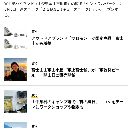
富士急ハイランド（山梨県富士吉田市）の広場「セントラルパーク」に
8月8日、新ステージ「Q-STAGE（キューステージ）」がオープンす
る。
買う
アウトドアブランド「サロモン」が限定商品 富士
山から着想
買う
富士山山頂山小屋「頂上富士館」が「頂乾杯ビー
ル」 開山日に販売開始
買う
山中湖村のキャンプ場で「苔の縁日」 コケをテー
マにワークショップや物販も
買う