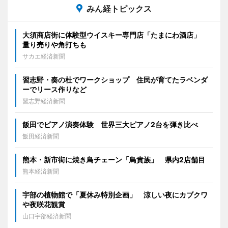
みん経トピックス
大須商店街に体験型ウイスキー専門店「たまにわ酒店」
量り売りや角打ちも
サカエ経済新聞
習志野・奏の杜でワークショップ 住民が育てたラベンダ
ーでリース作りなど
習志野経済新聞
飯田でピアノ演奏体験 世界三大ピアノ2台を弾き比べ
飯田経済新聞
熊本・新市街に焼き鳥チェーン「鳥貴族」 県内2店舗目
熊本経済新聞
宇部の植物館で「夏休み特別企画」 涼しい夜にカブクワ
や夜咲花観賞
山口宇部経済新聞