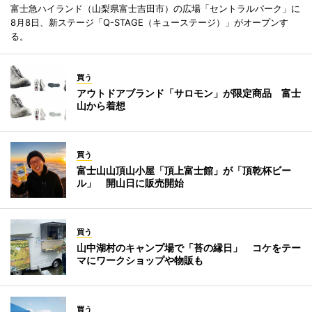
富士急ハイランド（山梨県富士吉田市）の広場「セントラルパーク」に
8月8日、新ステージ「Q-STAGE（キューステージ）」がオープンす
る。
買う
アウトドアブランド「サロモン」が限定商品 富士
山から着想
買う
富士山山頂山小屋「頂上富士館」が「頂乾杯ビー
ル」 開山日に販売開始
買う
山中湖村のキャンプ場で「苔の縁日」 コケをテー
マにワークショップや物販も
買う