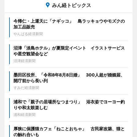
みん経トピックス
今帰仁・上運天に「ナギッコ」 島ラッキョウやモズクの
加工品販売
やんばる経済新聞
沼津「淡島ホテル」が夏限定イベント イラストサービス
や星空観望会など
沼津経済新聞
墨田区役所、「令和8年8月8日婚」 300人超が婚姻届、
開庁前から長い列
すみだ経済新聞
浦和で「親子の居場所なつまつり」 浴衣姿でヨーヨー釣
りや和太鼓楽しむ
浦和経済新聞
厚狭に保護猫カフェ「ねことおちゃ」 古民家改築、猫と
の触れ合いも