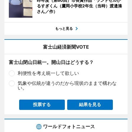
昨年度（第60回）市長賞作品「ランドセルか
るすぎくん（鷹岡小学校2年生（当時）渡邉湊
さん／作）
もっと見る
富士山経済新聞VOTE
富士山閉山日統一。開山日はどうする？
利便性を考え統一して欲しい
気象や伝統が違うのだから現状のままで構わな
い。
投票する
結果を見る
ワールドフォトニュース