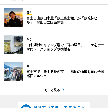
買う
富士山山頂山小屋「頂上富士館」が「頂乾杯ビー
ル」 開山日に販売開始
買う
山中湖村のキャンプ場で「苔の縁日」 コケをテー
マにワークショップや物販も
買う
富士宮で「旅する蚤の市」 福祉の循環を育む全国
巡回マルシェ
もっと見る