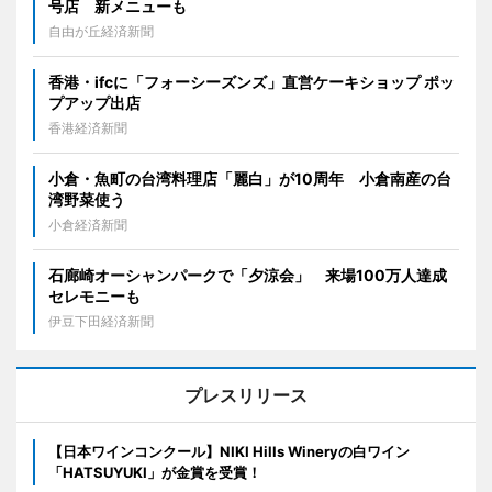
号店 新メニューも
自由が丘経済新聞
香港・ifcに「フォーシーズンズ」直営ケーキショップ ポッ
プアップ出店
香港経済新聞
小倉・魚町の台湾料理店「麗白」が10周年 小倉南産の台
湾野菜使う
小倉経済新聞
石廊崎オーシャンパークで「夕涼会」 来場100万人達成
セレモニーも
伊豆下田経済新聞
プレスリリース
【日本ワインコンクール】NIKI Hills Wineryの白ワイン
「HATSUYUKI」が金賞を受賞！