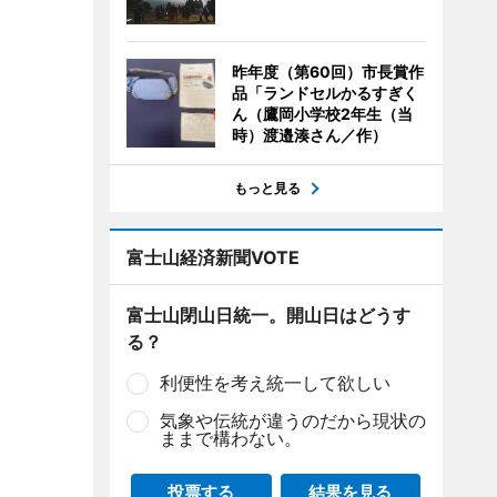
昨年度（第60回）市長賞作
品「ランドセルかるすぎく
ん（鷹岡小学校2年生（当
時）渡邉湊さん／作）
もっと見る
富士山経済新聞VOTE
富士山閉山日統一。開山日はどうす
る？
利便性を考え統一して欲しい
気象や伝統が違うのだから現状の
ままで構わない。
投票する
結果を見る