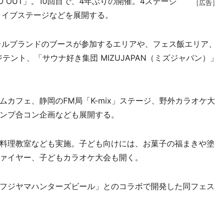
OUT」。10回目で、4年ぶりの開催。4ステージ
［広告］
ライブステージなどを展開する。
レルブランドのブースが参加するエリアや、フェス飯エリア、
テント、「サウナ好き集団 MIZUJAPAN（ミズジャパン）」
カフェ、静岡のFM局「K-mix」ステージ、野外カラオケ大
ンプ合コン企画なども展開する。
料理教室なども実施。子ども向けには、お菓子の福まきや塗
ァイヤー、子どもカラオケ大会も開く。
フジヤマハンターズビール」とのコラボで開発した同フェス