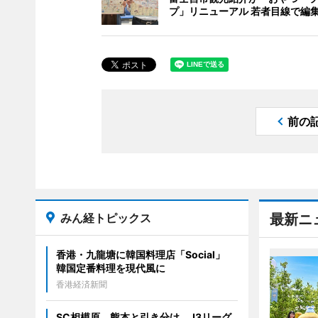
プ」リニューアル 若者目線で編
前の
みん経トピックス
最新ニ
香港・九龍塘に韓国料理店「Social」
韓国定番料理を現代風に
香港経済新聞
SC相模原、熊本と引き分け J3リーグ