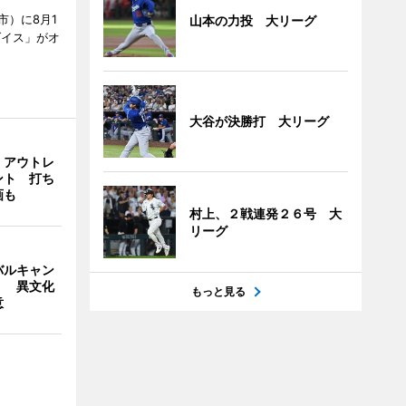
市）に8月1
山本の力投 大リーグ
ダイス」がオ
大谷が決勝打 大リーグ
・アウトレ
ント 打ち
画も
村上、２戦連発２６号 大
リーグ
バルキャン
」 異文化
もっと見る
意