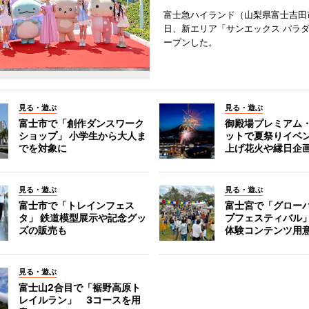
富士急ハイランド（山梨県富士吉田
日、新エリア「サンエックス パラ
ープンした。
見る・遊ぶ
見る・遊ぶ
富士市で「創作ダンスワーク
御殿場プレミアム
ショップ」 小学生から大人ま
ットで夏祭りイベ
でを対象に
上げ花火や縁日企
見る・遊ぶ
見る・遊ぶ
富士市で「トレインフェス
富士宮で「グロー
タ」 鉄道模型展示や記念グッ
プフェスティバル
ズの販売も
体験コンテンツ用
見る・遊ぶ
富士山2合目で「裾野高原ト
レイルラン」 3コースを用