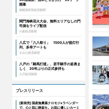
開幕
相模原町田経済新聞
関門海峡花火大会、無料エリアなしの門
司側をライブ配信
小倉経済新聞
八広で「八八祭り」 1500人が提灯行
列、多幸アートも
すみだ経済新聞
八戸の「騎馬打毬」、若手騎手の姿勇ま
しく 20年ぶりの正式参拝も
八戸経済新聞
プレスリリース
[新発売] 国産無農薬クロモジ×ラベンダー
で、心と肌に静寂を。お肌に優しいカーミ