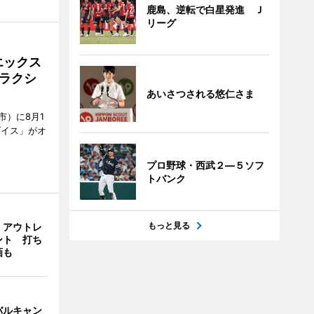
鹿島、逆転で白星発進 Ｊ
リーグ
エックス
ラクシ
あいさつされる悠仁さま
市）に8月1
ダイス」がオ
プロ野球・西武２―５ソフ
トバンク
もっと見る
・アウトレ
ント 打ち
画も
バルキャン