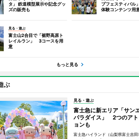
タ」 鉄道模型展示や記念グッ
プフェスティバル
ズの販売も
体験コンテンツ用
見る・遊ぶ
富士山2合目で「裾野高原ト
レイルラン」 3コースを用
意
もっと見る
遊ぶ
見る・遊ぶ
富士急に新エリア「サン
パラダイス」 2つのアト
ョンも
富士急ハイランド（山梨県富士吉田