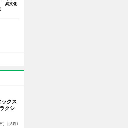
」 異文化
意
エックス
ラクシ
市）に8月1