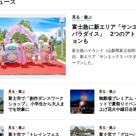
ュース
見る・遊ぶ
富士急に新エリア「サン
パラダイス」 2つのアト
ョンも
富士急ハイランド（山梨県富士吉田
日、新エリア「サンエックス パラ
ープンした。
見る・遊ぶ
見る・遊ぶ
富士市で「創作ダンスワーク
御殿場プレミアム
ショップ」 小学生から大人ま
ットで夏祭りイベ
でを対象に
上げ花火や縁日企
見る・遊ぶ
見る・遊ぶ
富士市で「トレインフェス
富士宮で「グロー