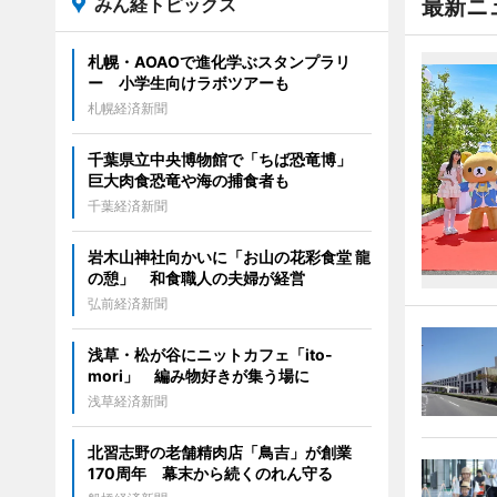
みん経トピックス
最新ニ
札幌・AOAOで進化学ぶスタンプラリ
ー 小学生向けラボツアーも
札幌経済新聞
千葉県立中央博物館で「ちば恐竜博」
巨大肉食恐竜や海の捕食者も
千葉経済新聞
岩木山神社向かいに「お山の花彩食堂 龍
の憩」 和食職人の夫婦が経営
弘前経済新聞
浅草・松が谷にニットカフェ「ito-
mori」 編み物好きが集う場に
浅草経済新聞
北習志野の老舗精肉店「鳥吉」が創業
170周年 幕末から続くのれん守る