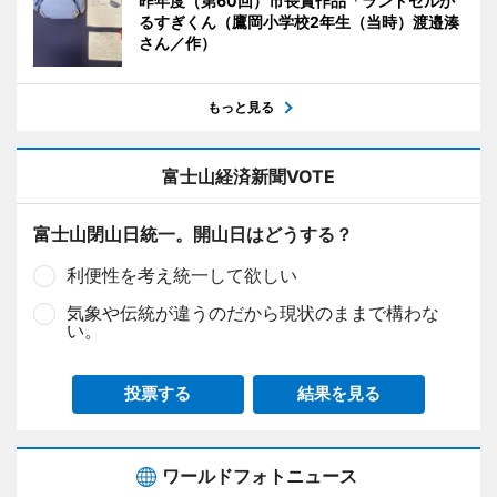
昨年度（第60回）市長賞作品「ランドセルか
るすぎくん（鷹岡小学校2年生（当時）渡邉湊
さん／作）
もっと見る
富士山経済新聞VOTE
富士山閉山日統一。開山日はどうする？
利便性を考え統一して欲しい
気象や伝統が違うのだから現状のままで構わな
い。
投票する
結果を見る
ワールドフォトニュース