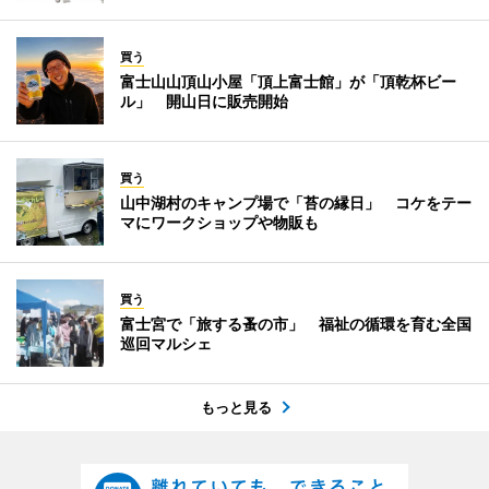
買う
富士山山頂山小屋「頂上富士館」が「頂乾杯ビー
ル」 開山日に販売開始
買う
山中湖村のキャンプ場で「苔の縁日」 コケをテー
マにワークショップや物販も
買う
富士宮で「旅する蚤の市」 福祉の循環を育む全国
巡回マルシェ
もっと見る