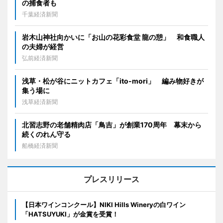
の捕食者も
千葉経済新聞
岩木山神社向かいに「お山の花彩食堂 龍の憩」 和食職人
の夫婦が経営
弘前経済新聞
浅草・松が谷にニットカフェ「ito-mori」 編み物好きが
集う場に
浅草経済新聞
北習志野の老舗精肉店「鳥吉」が創業170周年 幕末から
続くのれん守る
船橋経済新聞
プレスリリース
【日本ワインコンクール】NIKI Hills Wineryの白ワイン
「HATSUYUKI」が金賞を受賞！