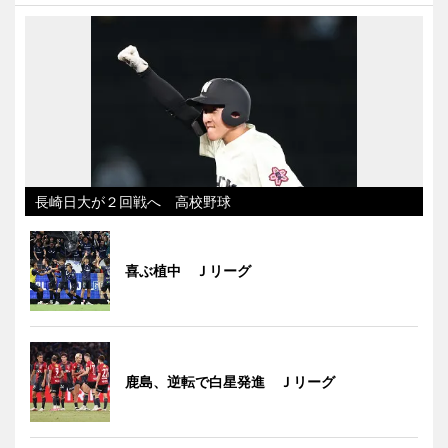
長崎日大が２回戦へ 高校野球
喜ぶ植中 Ｊリーグ
鹿島、逆転で白星発進 Ｊリーグ