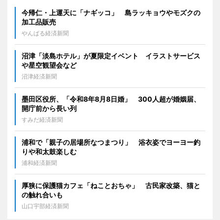
今帰仁・上運天に「ナギッコ」 島ラッキョウやモズクの
加工品販売
やんばる経済新聞
沼津「淡島ホテル」が夏限定イベント イラストサービス
や星空観望会など
沼津経済新聞
墨田区役所、「令和8年8月8日婚」 300人超が婚姻届、
開庁前から長い列
すみだ経済新聞
浦和で「親子の居場所なつまつり」 浴衣姿でヨーヨー釣
りや和太鼓楽しむ
浦和経済新聞
厚狭に保護猫カフェ「ねことおちゃ」 古民家改築、猫と
の触れ合いも
山口宇部経済新聞