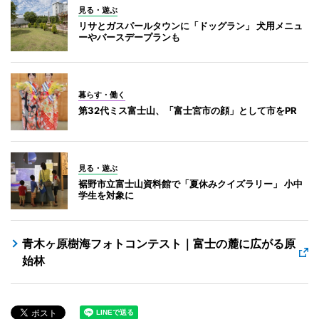
見る・遊ぶ
リサとガスパールタウンに「ドッグラン」 犬用メニュ
ーやバースデープランも
暮らす・働く
第32代ミス富士山、「富士宮市の顔」として市をPR
見る・遊ぶ
裾野市立富士山資料館で「夏休みクイズラリー」 小中
学生を対象に
青木ヶ原樹海フォトコンテスト｜富士の麓に広がる原
始林