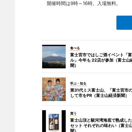
開催時間は9時～16時。入場無料。
食べる
富士宮市ではしご酒イベント「富
ル」今年も 22店が参加（富士山
聞）
学ぶ・知る
第31代ミス富士山、「富士宮市
して市をPR（富士山経済新聞）
買う
富士山頂と駿河湾海底で熟成した
セット それぞれの味わい（富士
聞）