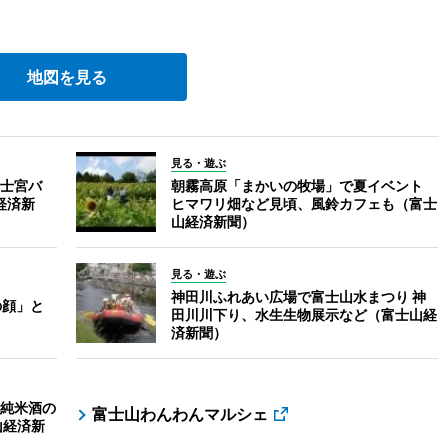
地図を見る
見る・遊ぶ
士宮バ
朝霧高原「まかいの牧場」で夏イベント
経済新
ヒマワリ畑など見頃、風鈴カフェも（富士
山経済新聞）
見る・遊ぶ
神田川ふれあい広場で富士山水まつり 神
の顔」と
田川川下り、水生生物展示など（富士山経
済新聞）
純米酒の
富士山わんわんマルシェ
山経済新