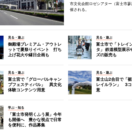
市文化会館ロゼシアター（富士市蓼
催される。
見る・遊ぶ
見る・遊ぶ
御殿場プレミアム・アウトレ
富士市で「トレイ
ットで夏祭りイベント 打ち
タ」 鉄道模型展示
上げ花火や縁日企画も
ズの販売も
見る・遊ぶ
見る・遊ぶ
富士宮で「グローバルキャン
富士山2合目で「
プフェスティバル」 異文化
レイルラン」 3
体験コンテンツ用意
意
学ぶ・知る
「富士市発明くふう展」今年
も開催へ 豊かな視点で日常
を便利に、作品募集