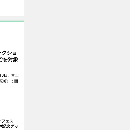
ークショ
でを対象
月6日、富士
原町）で開
ンフェス
や記念グッ