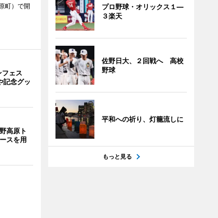
原町）で開
プロ野球・オリックス１―
３楽天
佐野日大、２回戦へ 高校
野球
ンフェス
や記念グッ
平和への祈り、灯籠流しに
裾野高原ト
コースを用
もっと見る