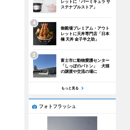
レットに「バーミキュラ サ
ステナブルストア」
御殿場プレミアム・アウト
レットに天丼専門店「日本
橋 天丼 金子半之助」
富士市に動物愛護センター
「しっぽのバトン」 犬猫
の譲渡や交流の場に
もっと見る
フォトフラッシュ