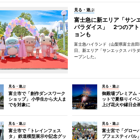
見る・遊ぶ
富士急に新エリア「サン
パラダイス」 2つのアト
ョンも
富士急ハイランド（山梨県富士吉田
日、新エリア「サンエックス パラ
ープンした。
見る・遊ぶ
見る・遊ぶ
富士市で「創作ダンスワーク
御殿場プレミアム
ショップ」 小学生から大人ま
ットで夏祭りイベ
でを対象に
上げ花火や縁日企
見る・遊ぶ
見る・遊ぶ
富士市で「トレインフェス
富士宮で「グロー
タ」 鉄道模型展示や記念グッ
プフェスティバル