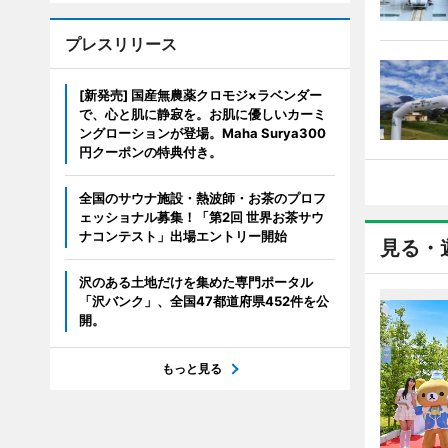
プレスリリース
[新発売] 国産無農薬クロモジ×ラベンダー
で、心と肌に静寂を。お肌に優しいカーミ
ングローションが登場。Maha Surya300
円クーポンの特典付き。
全国のサウナ施設・熱波師・お茶のプロフ
ェッショナル募集！「第2回 世界お茶サウ
ナコンテスト」出場エントリー開始
見る・
沢のある土地だけを集めた専門ポータル
「沢バンク」、全国47都道府県452件を公
開。
もっと見る