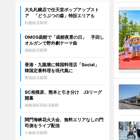
大丸札幌店で任天堂ポップアップスト
ア 「どうぶつの森」特設エリアも
札幌経済新聞
OMO5函館で「函館夜景の日」 手回し
オルガンで野外劇テーマ曲
函館経済新聞
香港・九龍塘に韓国料理店「Social」
韓国定番料理を現代風に
香港経済新聞
SC相模原、熊本と引き分け J3リーグ
開幕
相模原町田経済新聞
関門海峡花火大会、無料エリアなしの門
司側をライブ配信
小倉経済新聞