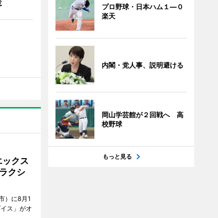
意
プロ野球・日本ハム１―０
楽天
内閣・党人事、説明避ける
岡山学芸館が２回戦へ 高
校野球
もっと見る
エックス
ラクシ
市）に8月1
ダイス」がオ