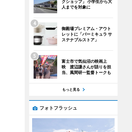
クショップ」 小学生から大
人までを対象に
御殿場プレミアム・アウト
レットに「バーミキュラ サ
ステナブルストア」
富士市で気仙沼の映画上
映 渡辺謙さんが語りを担
当、風間研一監督トークも
もっと見る
フォトフラッシュ