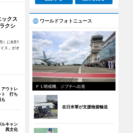
エックス
ワールドフォトニュース
ラクシ
市）に8月1
ダイス」がオ
Ｐ１哨戒機、ジブチへ出発
・アウトレ
ント 打ち
画も
在日米軍が支援物資輸送
バルキャン
」 異文化