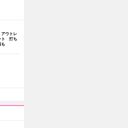
・アウトレ
ント 打ち
画も