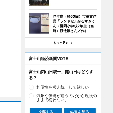
昨年度（第60回）市長賞作
品「ランドセルかるすぎく
ん（鷹岡小学校2年生（当
時）渡邉湊さん／作）
もっと見る
富士山経済新聞VOTE
富士山閉山日統一。開山日はどうす
る？
利便性を考え統一して欲しい
気象や伝統が違うのだから現状の
ままで構わない。
投票する
結果を見る