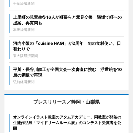
千葉経済新聞
上里町の児童生徒16人が町長らと意見交換 議場で町への
提案、再質問も
本庄経済新聞
河内小阪の「cuisine HAGI」が2周年 旬の食材使い、日
替わりで
東大阪経済新聞
平川・長谷川鉄工が全国大会一次審査に挑む 浮世絵を10
層の鋼板で再現
弘前経済新聞
プレスリリース／静岡・山梨県
オンラインイラスト教室のアタムアカデミー、同教室が開催の
生徒作品展「マイドリームルーム展」のコンテスト受賞者を公
開